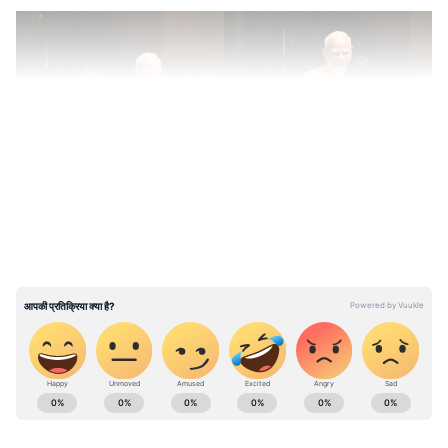
LATEST VIDEOS
ABOUT THE AUTHOR
Surya Prakash Tripathi
SP