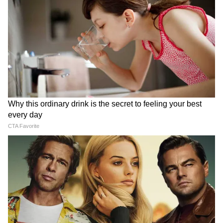
रूस
23 लाख बैरल
UAE
4.40 लाख बैरल
वेनेजुएला
4.17 लाख बैरल
सऊदी अरब
3.40 लाख बैरल
अमेरिका
3.10 लाख बैरल
303 अरब बैरल का खजाना और भारतीय रिफाइनरियों का
जादू
वेनेजुएला के पास करीब 303 अरब बैरल कच्चे तेल का
भंडार है, जो इसे दुनिया का सबसे बड़ा तेल खजाना बनाता
है। यह भंडार सऊदी अरब से भी कहीं अधिक है, लेकिन
इस तेल के साथ एक बड़ी चुनौती भी है-यह बेहद भारी
और उच्च सल्फर (High Sulfur) वाला होता है, जिसे