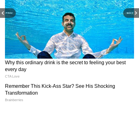
Hindi पर।
सकता था। ठीक इसी समय, वेनेजुएला की कार्यवाहक
PREV
NEXT
राष्ट्रपति का भारत आना कोई सामान्य घटना नहीं है। इस
दौरे से पहले भारतीय विदेश मंत्री एस. जयशंकर ने भी
रोड्रिगेज से गुप्त और लंबी चर्चा की। जयशंकर ने साफ
शब्दों में कहा कि रोड्रिगेज का भारत-वेनेजुएला संबंधों को
मजबूत करने में पुराना इतिहास रहा है, और पीएम मोदी के
साथ उनकी यह बातचीत दोनों देशों के सहयोग को एक नई
और ऐतिहासिक ऊंचाई पर ले जाएगी।
RECOMMENDED STORIES