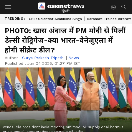
हिन्दी
TRENDING :
CSIR Scientist Akanksha Singh
Baramati Trainee Aircraft
PHOTO: खास अंदाज में PM मोदी से मिलीं
डेल्सी रोड्रिगेज-क्या भारत-वेनेजुएला में
होगी सीक्रेट डील?
Author :
Surya Prakash Tripathi
|
News
Published :
Jun 04 2026, 01:27 PM IST
venezuela president india meeting pm modi oil supply deal hormuz
crisis energy cooperation venezuela oil india