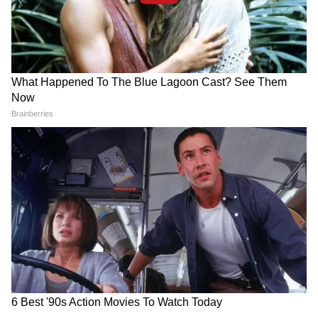
सिलेक्शन ट्रायल्स में भाग लेने की अनुमति दी जाए।
हाई कोर्ट ने आगे आदेश दिया था कि चयन प्रक्रिया में
LATEST VIDEOS
पारदर्शिता सुनिश्चित करने के लिए ट्रायल्स की वीडियो-
रिकॉर्डिंग की जाए और इसे SAI और IOA द्वारा नियुक्त
Atiq Ahmad की पत्नी शाइस्ता तोड़ेंगी फरारी ?
स्वतंत्र पर्यवेक्षकों की देखरेख में आयोजित किया जाए।
या अबान के जनाजे से भी रहेंगी दूर
ये निर्देश मुख्य न्यायाधीश देवेंद्र कुमार उपाध्याय और
न्यायमूर्ति तेजस कारिया की खंडपीठ ने एक एकल-
Mohan Bhagwat की Gen Z को लेकर कही
न्यायाधीश पीठ द्वारा पारित अंतरिम आदेश के खिलाफ
गई एक बात और गदगद हो गए Abhijeet
फोगाट की अपील पर सुनवाई करते हुए जारी किए थे।
Dipke