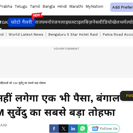
Prabha
Telugu
Tamil
Bangla
Hindi
Marathi
MyNation
Add Prefer
ज
GK
फोटो गैलरी
राज्य
मनोरंजन
लाइफस्टाइल
बिज़नेस
वीडियो
खेल
धर्म
ज्य
nd
World Latest News
Bengaluru 5 Star Hotel Raid
Patna Road Acci
 महिलाओं को CM सुवेंदु का सबसे बड़ा तोहफा
हीं लगेगा एक भी पैसा, बंगाल
FOO
सुवेंदु का सबसे बड़ा तोहफा
|
ANI
Follow Us