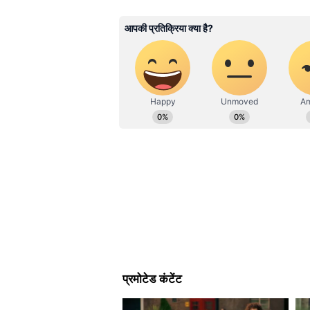
ABOUT THE AUTHOR
Arvind Raghuwanshi
AR
अरविंद रघुवंशी। 2012 से पत्रकारिता जगत म
सीनियर चीफ सब एडिटर के तौर पर काम कर रह
माखनलाल चतुर्वेदी राष्ट्रीय पत्रकारिता व
पॉलिटिक्स, क्राइम और फीचर स्टोरीज में लि
Related Articles
हिंदे मेल जैसे मीडिया संस्थानों में भी ये का
TMC से निष्कासित Riju 
होने लगी Mamata Baner
टेंशन, CM Suvendu से क्
मोदी के विजन से जुड़ा बड़ा फैसला
इस योजना के लॉन्च पर, बीजेपी पश्चिम
के पीछे का विजन साझा किया गया। पोस
बनाने की दिशा में एक महत्वपूर्ण मील क
के विजन से प्रेरित होकर और हमारे '#B