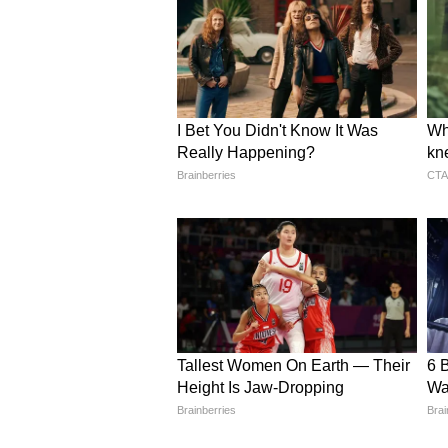
करते हुए, मुख्यमंत्री सुवेंदु अधिकारी क
संचालित बसों में महिलाओं के लिए मुफ्त य
सरकार के फैसले पर महिलाओं ने 
पोस्ट में आगे कहा गया, “हमारी माताओं
करना हमारी सर्वोच्च प्राथमिकता है। ह
सुरक्षित, समृद्ध और आत्मनिर्भर सोनार बा
एक महिला यात्री ने इस योजना के वि
राज्य में रोज का सफर मुफ्त हो जाए 
उन्होंने कहा, "यह निश्चित रूप से स
यात्रा करनी पड़ती है। हम परिवहन खर्
अगर यहां कुछ मुफ्त हो जाता है, तो 
इस बीच, 21 मई को परिवहन विभाग द्
सरकार ने कहा था, "पश्चिम बंगाल की
परिवहन प्रदान किया जाएगा, जिसमें वि