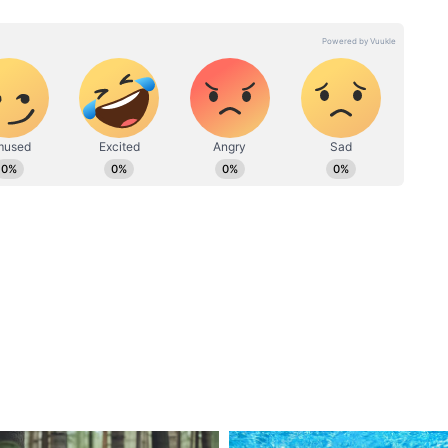
ें कार्यरत हैं, 13 साल का अनुभव। 2019 से एशियानेट न्यूज हिंदी में बतौर
े हैं। हाइपर लोकल या कह लें स्टेट टीम को ये लीड कर रहे हैं। उन्होंने
िश्वविद्यालय (MCU) से मास्टर ऑफ जर्नलिज्म (MJ) किया है। नेशनल,
खना पसंद है। दैनिक भास्कर के डिजिटल विंग, राजस्थान पत्रिका, राष्ट्रीय
म कर चुके हैं।
Dutta को
Suvendu Adhikari: 57 साल के हो
jee की
गए, पर शादी क्यों नहीं की? CM ने
या कहा?
खुद खोला था ये राज
 बंगाल के आधिकारिक X हैंडल से भी एक पोस्ट में इस पहल
्ट में लिखा था, "आज बंगाल की महिलाओं को सशक्त
ा पत्थर है। माननीय प्रधानमंत्री श्री @narendramodi जी
horsarSopoth' घोषणापत्र की प्रतिबद्धता को सीधे पूरा