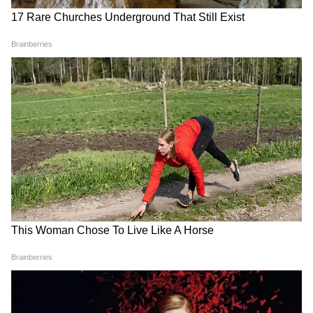
गया। उन्होंने आगे बताया कि FIR दर्ज कर ली गई है
और CCTV फुटेज पुलिस को सौंप दिया गया है।
J&K Deputy CM Convoy
Maharashtra Milk Prices: 11
Accident: जम्मू में डिप्टी CM के
अगस्त से बदल जाएगा दूध का रेट,
काफिले की गाड़ी ने शख्स को मारी
महाराष्ट्र में ₹2 प्रति लीटर बढ़ी कीमत,
टक्कर, बिहार के व्यक्ति की मौत
जानें क्यों लिया गया फैसला
कितना खतरनाक है पाकिस्तान का
Delimitation in Tamil Nadu:
‘इस्लामिक NATO’ प्लान? भारत-
CM विजय की बैठक, DMK-
इज़राइल को लेकर ख्वाजा आसिफ
AIADMK ने क्यों किया बायकॉट?
का बड़ा बयान
LATEST VIDEOS