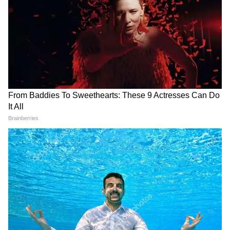
Modi in IIT Delhi: '1 लाख करोड़..अंग्रेजी में
बोलूं', देश के युवाओं को Modi ने दिया बहुत बड़ा
टास्क
देर रात Rishabh Pant की इस शिकायत पर
CM Pushkar Dhami की पहली प्रतिक्रिया