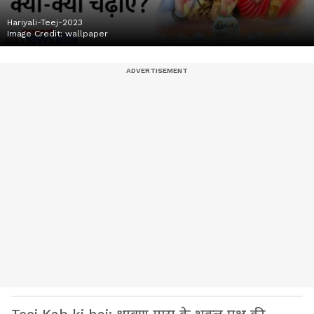
Hariyali-Teej-2023
Image Credit:
wallpaper