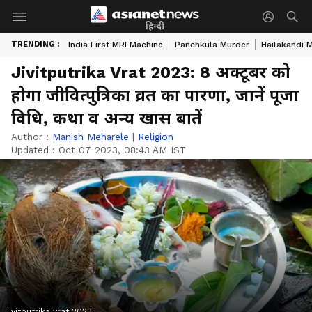
हिन्दी
TRENDING :
India First MRI Machine
Panchkula Murder
Hailakandi 
Jivitputrika Vrat 2023: 8 अक्टूबर को
होगा जीवित्पुत्रिका व्रत का पारणा, जानें पूजा
विधि, कथा व अन्य खास बातें
Author :
Manish Meharele
|
Religion
Updated :
Oct 07 2023, 08:43 AM IST
jivitputrika vrat 2023