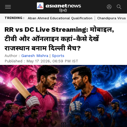
हिन्दी
TRENDING :
Aban Ahmed Educational Qualification
Chandipura Virus
RR vs DC Live Streaming: मोबाइल,
टीवी और ऑनलाइन कहां-कैसे देखें
राजस्थान बनाम दिल्ली मैच?
Author :
Ganesh Mishra
|
Sports
Published :
May 17 2026, 06:59 PM IST