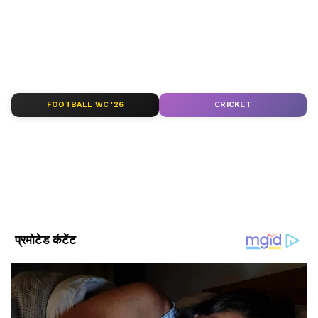
Follow Us
FOOTBALL WC '26
CRICKET
DOWNLOAD APP
मोहम्मद शमी-राशिद खान के बीच कांटे की टक्कर