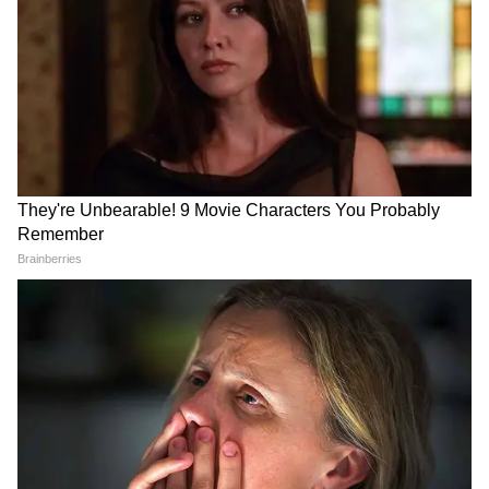
Atiq Ahmed के बेटे की मौत पर घर पहुंचे
Akhilesh Yadav के विधायक, जमकर हो रही
फजीहत!
समुद्र की तरह क्यों हिल रहा था मोरबी के कुएं का
पानी? खुल गया सबसे बड़ा राज