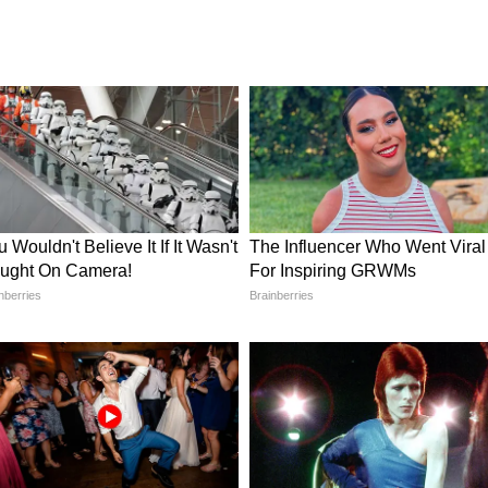
त्त पडिक्कल ने मैच का रुख पूरी तरह बदल दिया. विराट
05 रन बनाए. उनकी इस पारी में 11 चौके और 3 शानदार छक्के
ने दबाव में बेहद संयम के साथ बल्लेबाजी की और आखिर
ियर का 9वां शतक था. उन्होंने सिर्फ 58 गेंदों में अपना
दिया कि बड़े मैचों के बड़े खिलाड़ी क्यों कहलाते हैं.
ूमिका
त्त पडिक्कल ने 92 रन की महत्वपूर्ण साझेदारी की.
र RCB को मजबूत स्थिति में पहुंचाया. हालांकि बाद में
R को वापसी दिलाने की कोशिश की, लेकिन तब तक मैच काफी
वंशी
 उतरी KKR की टीम के लिए युवा बल्लेबाज अंगकृष
71 रन बनाकर टीम को बड़े स्कोर तक पहुंचाने में अहम भूमिका
रतिस्पर्धी स्कोर खड़ा किया था, लेकिन उनकी गेंदबाजी
गई.