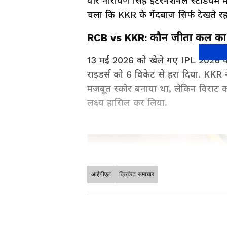
वीर नारायण सिंह इंटरनेशनल स्टेडियम म
चला कि KKR के गेंदबाज सिर्फ देखते र
RCB vs KKR: कौन जीता कल का 
13 मई 2026 को खेले गए IPL 2026 के 57
राइडर्स को 6 विकेट से हरा दिया. KKR
मजबूत स्कोर बनाया था, लेकिन विराट 
लक्ष्य हासिल कर लिया.
आईपीएल
क्रिकेट समाचार
ABOUT THE AUTHOR
Akshansh Kulshreshtha
AK
अक्षांश कुलश्रेष्ठ। पत्रकार के क्षेत्र में
जुड़कर ये हाइपर लोकल, ट्रेन्डिंग, पॉलिटि