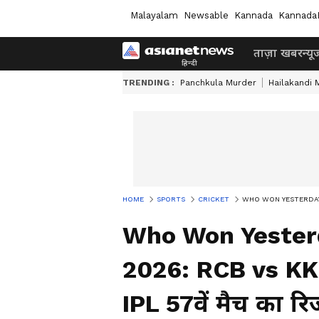
Malayalam
Newsable
Kannada
Kannada
ताज़ा खबर
न्यू
TRENDING :
Panchkula Murder
Hailakandi 
HOME
SPORTS
CRICKET
WHO WON YESTERDAY'S IP
Who Won Yesterd
2026: RCB vs KK
IPL 57वें मैच का र