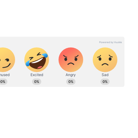
ी डिग्री ली हुई है। इनके पास डिजिटल मीडिया मार्केटिंग एक्जीक्यूटिव,
 और कंटेंट प्रमोशन का भी अनुभव है।
ट्रंप के बीजिंग पहुंचने से पहले चीन ने
ं घपला
खींचीं ‘RED LINES’, अमेरिका को
े?
साफ संदेश
ी पारी
रुआत आक्रामक रही. जैकब बेथेल जल्दी आउट हो गए,