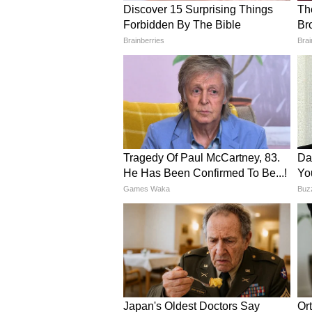
गेंदबाजी में किसने किया कमाल?
KKR की तरफ से कार्तिक त्यागी सबसे स
नारायण को 1 विकेट मिला. हालांकि KKR 
कोहली और देवदत्त पडिक्कल दोनों के क
भुगतना पड़ा.
विराट कोहली ने बनाया बड़ा रिकॉर्
इस मुकाबले में विराट कोहली ने एक औ
में 14,000 टी20 रन पूरे करने वाले बल
सबसे कम पारियों में 14,000 टी2
409 पारी – विराट कोहली
423 पारी – क्रिस गेल
431 पारी – डेविड वॉर्नर