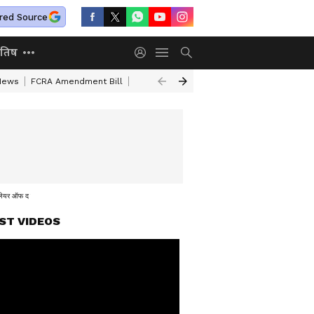
red Source
ोतिष
 News
FCRA Amendment Bill
Aban Ahmed Educational Qualification
C
ेयर ऑफ द मैच
ST VIDEOS