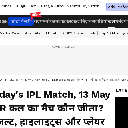
Prabha
Telugu
Tamil
Bangla
Hindi
Marathi
MyNation
Add Prefer
ज
GK
फोटो गैलरी
राज्य
मनोरंजन
लाइफस्टाइल
बिज़नेस
वीडियो
खेल
धर्म
ज्य
Murder Case
Aban Ahmed Death
CGPSC Paper Leak
Top 10 Morning
L MATCH, 13 MAY 2026: RCB VS KKR कल का मैच कौन जीता? IPL 57वें मैच का रिजल्ट, हाइलाइट्स और प्ल
LATE
ay's IPL Match, 13 May
R कल का मैच कौन जीता?
िजल्ट, हाइलाइट्स और प्लेयर