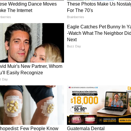
फल गेंदबाज रहे. उन्होंने 3 विकेट झटके, जबकि सुनील
की फील्डिंग ने टीम को बड़ा नुकसान पहुंचाया. विराट
ैच छोड़े गए, जिसका खामियाजा टीम को हार के रूप में
ड
र ऐतिहासिक उपलब्धि अपने नाम की. वह सबसे कम पारियों
्लेबाज बन गए.
0 रन