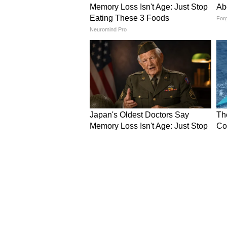
इसके अलावा विराट ने IPL में सबसे ज्
कर लिया.
प्लेयर ऑफ द मैच कौन बना?
RCB के स्टार बल्लेबाज विराट कोहली 
ऑफ द मैच” चुना गया. उनकी यह पारी 
दौड़ में बेहद अहम जीत भी साबित हुई.
पॉइंट्स टेबल में RCB नंबर-1
इस जीत के बाद RCB के 16 अंक हो गए 
में शीर्ष पर पहुंच गई है. गुजरात टाइट
गई. अब IPL 2026 की प्लेऑफ रेस और 