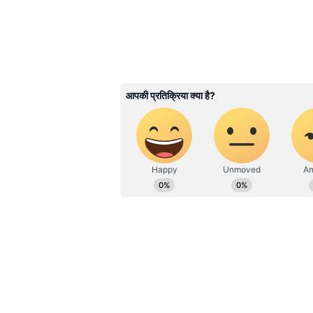
विश्वविद्यालय से पत्रकारिता और जनसंचार क
सोशल मीडिया मार्केटिंग, ऑनलाइन ब्रांडिंग
Related Articles
100 या 110 रुपए? कितने मे
नहीं कर पाते पेट्रोल पंप वाल
मैच का स्कोरकार्ड
KKR: 192/4 (20 ओवर)
RCB: 194/4 (19.1 ओवर)
नतीजा: RCB ने 6 विकेट से मैच जीता
विराट कोहली ने खेली कप्तानी वाल
लक्ष्य का पीछा करने उतरी RCB की शु