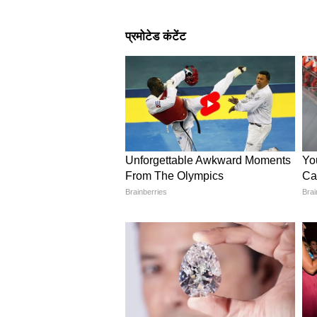
लेकिन इसके बाद विराट कोहली और देवद
कोहली ने सिर्फ 60 गेंदों में नाबाद 1
शामिल रहे. खास बात यह रही कि उन्हों
तक टिके रहे. यह विराट कोहली का IPL कर
शतक पूरा किया और एक बार फिर साबित कर 
देवदत्त पडिक्कल ने निभाई अहम भ
कोहली के साथ दूसरे विकेट के लिए देवद
पडिक्कल ने 27 गेंदों में 39 रन बनाए औ
कार्तिक त्यागी ने उन्हें आउट कर KK
हद तक RCB की पकड़ में जा चुका था.
KKR की ओर से चमके अंगकृष रघु
इससे पहले टॉस जीतकर बल्लेबाजी करने
रघुवंशी ने शानदार पारी खेली. उन्होंने 
निभाई. KKR ने 20 ओवर में 192/4 का प्
RCB के बल्लेबाजों के सामने फीकी पड़ 