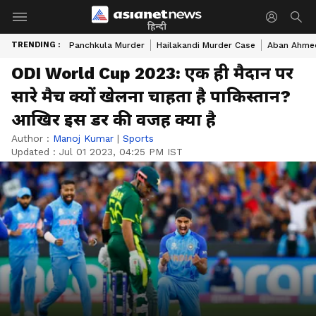
हिन्दी
TRENDING :
Panchkula Murder
Hailakandi Murder Case
Aban Ahme
ODI World Cup 2023: एक ही मैदान पर
सारे मैच क्यों खेलना चाहता है पाकिस्तान?
आखिर इस डर की वजह क्या है
Author :
Manoj Kumar
|
Sports
Updated :
Jul 01 2023, 04:25 PM IST