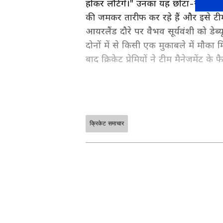
होकर लौटेंगे।" उनका यह छोटा-सा मैसे
की जमकर तारीफ कर रहे हैं और इसे टीम 
आयरलैंड दौरे पर वैभव सूर्यवंशी को डेब्य
दोनों में से किसी एक मुकाबले में मौका म
बाद क्रिकेट प्रेमियों ने टीम मैनेजमेंट 
क्रिकेट समाचार
ABOUT THE AUTHOR
Deepali Virk
DV
दीपाली विर्क एक अनुभवी पत्रकार हैं, जो वर्
हिंदी से जुड़ी हैं, जहां वे लाइफस्टाइल और स्
न्यूज़ डीएनए, और भारत समाचार जैसे प्रतिष
विशेषज्ञता है। शैक्षणिक रूप से उन्होंने प
उनके प्रोफेशनल अप्रोच को मजबूत बनाता ह