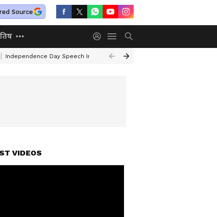
red Source
ोतिष
Independence Day Speech In Hindi
Air India Turbulence
Railway Ne
ST VIDEOS