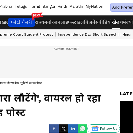
Prabha
Telugu
Tamil
Bangla
Hindi
Marathi
MyNation
Add Prefer
ज
GK
फोटो गैलरी
राज्य
मनोरंजन
लाइफस्टाइल
बिज़नेस
वीडियो
खेल
धर्म
ज्य
preme Court Student Protest
Independence Day Short Speech In Hindi
, वायरल हो रहा वैभव सूर्यवंशी का यह पोस्ट
LATE
रा लौटेंगे', वायरल हो रहा
ह पोस्ट
Follow Us