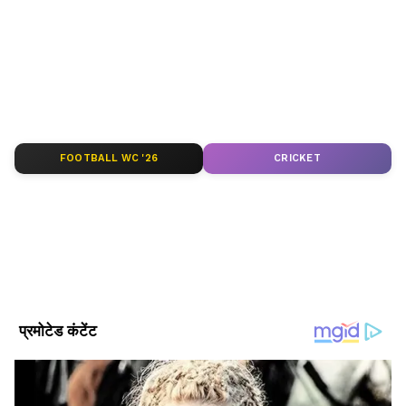
16 साल से ज्यादा का अनुभव। जुलाई, 2019 से एशियानेट न्यूज हिंदी में
बतौर डिप्टी न्यूज एडिटर काम कर रहे हैं। माखनलाल चतुर्वेदी राष्ट्रीय
पत्रकारिता विश्वविद्यालय (MCU) से मास्टर ऑफ जर्नलिज्म की डिग्री ली
आईपीएल
है। नेशनल, इंटरनेशनल, पॉलिटिक्स, बिजनेस, एंटरटेनमेंट और फीचर
क्रिकेट समाचार
स्टोरीज में काम करना पसंद। ये राज एक्सप्रेस, दैनिक भास्कर, नई दुनिया
Published :
May 10 2026, 06:58 PM IST
(जागरण ग्रुप) जैसे मीडिया संस्थानों में डेस्क और रिपोर्टिंग का काम कर
चुके हैं।
Follow Us
FOOTBALL WC '26
CRICKET
Related Articles
RCB vs MI Match Preview: मुंबई vs बेंगलुरू के लिए
करो या मरो की जंग, मैच से पहले पिच रिपोर्ट-मौसम अपडेट
LSG vs CSK Live Streaming: मुफ्त में कहां-कैसे देखें
सुपर संडे का पहला IPL मैच
पर्ची में क्या लिखकर लाए उर्विल पटेल