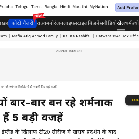
Prabha
Telugu
Tamil
Bangla
Hindi
Marathi
MyNation
Add Prefer
ज
GK
फोटो गैलरी
राज्य
मनोरंजन
लाइफस्टाइल
बिज़नेस
वीडियो
खेल
धर्म
ज्य
eath
Mafia Atiq Ahmed Family
Kal Ka Rashifal
Batwara 1947 Box Offic
र बन रहे शर्मनाक रिकॉर्ड? ये हो सकती हैं 5 बड़ी वजहें
्यों बार-बार बन रहे शर्मनाक
FOO
हैं 5 बड़ी वजहें
लैंड के खिलाफ टी20 सीरीज में खराब प्रदर्शन के बाद