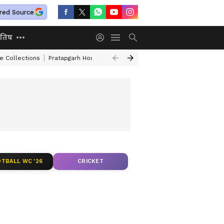
red Source
ोतिष
e Collections
Pratapgarh House Collapse
Independence Day Speech I
TBALL WC '26
CRICKET