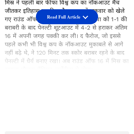
मिस्र ने पहली बार फीफा विश्व कप का नॉकआउट मैच
जीतकर इतिहास रच दिया है। डलास में शुक्रवार को खेले
Read Full Article
गए राउंड ऑफ 32 के मुकाबले में ऑस्ट्रेलिया को 1-1 की
बराबरी के बाद पेनल्टी शूटआउट में 4-2 से हराकर अंतिम
16 में अपनी जगह पक्की कर ली। द फैरोज, जो इससे
पहले कभी भी विश्व कप के नॉकआउट मुकाबले से आगे
नहीं बढ़े थे, ने 120 मिनट तक स्कोर बराबर रहने के बाद
पेनल्टी में धैर्य बनाए रखा। अब राउंड ऑफ 16 में मिस्र का
सामना मौजूदा चैंपियन अर्जेंटीना से होगा।
LATEST VIDEOS
एलनेनी ने की सलाह की तारीफ
मैच के बाद, एलनेनी, जो 2011-25 तक मिस्र के लिए
खेले और 2016-2024 तक इंग्लिश फुटबॉल दिग्गज
आर्सेनल के साथ अपने कार्यकाल के लिए जाने जाते हैं, ने
ड्रेसिंग रूम में सलाह के साथ एक तस्वीर पोस्ट की। कैप्शन