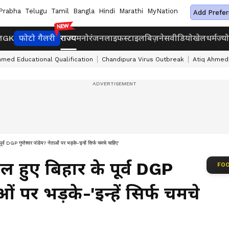
Prabha
Telugu
Tamil
Bangla
Hindi
Marathi
MyNation
Add Prefer
ज
GK
फोटो गैलरी
राज्य
मनोरंजन
लाइफस्टाइल
बिज़नेस
वीडियो
खेल
धर्म
ज्य
med Educational Qualification
Chandipura Virus Outbreak
Atiq Ahmed
पूर्व DGP गुप्तेश्वर पांडेय? नेताओं पर भड़के-'इन्हें सिर्फ चमचे चाहिए'
फेल हुए बिहार के पूर्व DGP
FOO
ताओं पर भड़के-'इन्हें सिर्फ चमचे