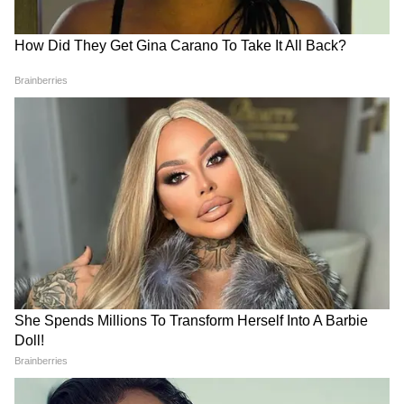
Chhattisgarh News: बस्तर से
CG News: मछली बीज उत्पादन से
सरगुजा तक खेल क्रांति, 100 करोड़
दो महीने में बदली किसान की
का मुख्यमंत्री खेल उत्कर्ष मिशन
किस्मत, जानिए पूरा मॉडल
लॉन्च
LATEST VIDEOS
Bombay High Court On E20: Nitin
Gadkari को बॉम्बे हाईकोर्ट से बड़ी राहत,
Meta, Google को दिया आदेश
रांची प्रोटेस्ट में अब अड़ गए छात्र, बजी तालियां
और छात्रों का जोश दिखा हाई