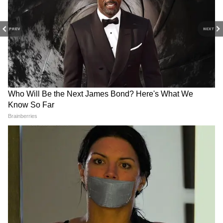
PREV
NEXT
RECOMMENDED STORIES
Chhattisgarh News: आंगनबाड़ी
Dantewada Science Center
से मिशन वात्सल्य तक, बच्चों के
पहुंची इसरो टीम, बच्चों की प्रतिभा
विकास में छत्तीसगढ़ ने किया कमाल
देखकर हुई प्रभावित