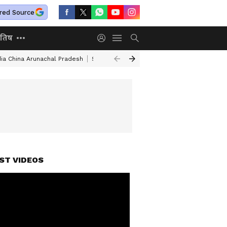
red Source
ोतिष
dia China Arunachal Pradesh
Saudi Turkey Pakistan Defense Pact
Delhi
ST VIDEOS