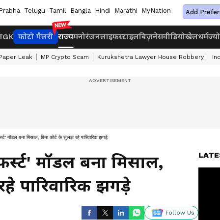
Prabha
Telugu
Tamil
Bangla
Hindi
Marathi
MyNation
Add Prefer
ज
GK
फोटो गैलरी
राज्य
मनोरंजन
लाइफस्टाइल
बिज़नेस
वीडियो
खेल
धर्म
ज्य
Paper Leak
MP Crypto Scam
Kurukshetra Lawyer House Robbery
In
र्स्ट' मॉडल बना मिसाल, बिना कोर्ट के सुलझ रहे पारिवारिक झगड़े
LATE
-फर्स्ट' मॉडल बना मिसाल,
रहे पारिवारिक झगड़े
Follow Us