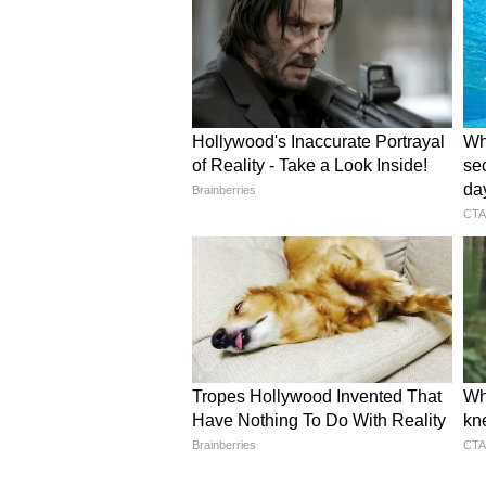
कारगर साबित हो रही है। यह मॉडल न केव
भी बचा रहा है।
'सीनियर सिटीज़न सपोर्ट बेंच' क
इस व्यवस्था की एक और महत्वपूर्ण उपलब
इकाई में रिटायर्ड अधिकारी, मनोवैज्ञानिक
संवेदनशीलता के साथ सुनते हैं। यहां 
हैं। बेटे-बहू द्वारा प्रताड़ना, संपत्ति क
पर मारपीट, भोजन से वंचित करना और
रही हैं।
आंकड़े बता रहे सफलता की कहान
अब तक इस केंद्र में लगभग 200 शिकायते
सफल निराकरण किया जा चुका है। यह आं
यह भी बताते हैं कि सही समय पर संवाद औ
का ‘काउंसलिंग-फर्स्ट’ मॉडल छत्तीसगढ़ 