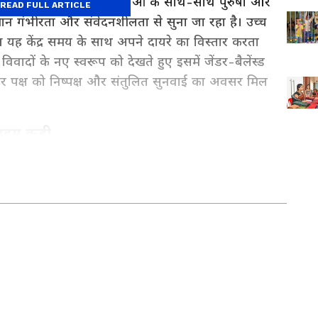
 बन चुका है। यहां महिलाओं के साथ-साथ पुरुषों और
READ FULL ARTICLE
ान गंभीरता और संवेदनशीलता से सुना जा रहा है। उच्च
हुआ यह केंद्र समय के साथ अपने दायरे का विस्तार करता
ादों के नए स्वरूप को देखते हुए इसमें जेंडर-बैलेंस्ड
र पक्ष को निष्पक्ष और संतुलित सुनवाई का अवसर मिल
अहम कड़ी
ाउंसलर की नियुक्ति है। पिछले कुछ वर्षों में यह स्पष्ट हुआ
 तनाव से जूझते हुए परामर्श केंद्र तक पहुंच रहे हैं। ऐसे
रोजगार अपडेट्स, नक्सल क्षेत्र समाचार और स्थानीय
ृष्टिकोण बनाए रखने के लिए यह कदम बेहद प्रभावी साबित
 दुर्ग और बस्तर क्षेत्र की खबरों के लिए
Chhattisgarh
 सबसे विश्वसनीय राज्य कवरेज यहीं।
in Indian journalism, known for delivering accurate,
h decades of experience, we excel in covering regional,