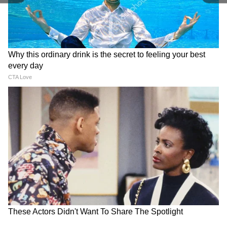
RECOMMENDED STORIES
Teej Mahotsav 2026: CM रेखा
Dharmendra Pradhan: NEET
गुप्ता संग तीज के रंग में रंगा दिल्ली
विवाद पर इस्तीफ़ा देने को तैयार था,
हाट
बोले- 'Gen Z को गुमराह करने की
कोशिश हुई'