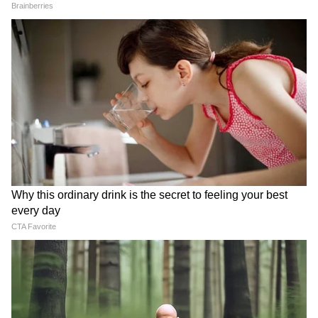
Kanwar Yatra 2026: दिल्ली में
Weather Forecast 9 August
120 डेसिबल पर गूंज रहे कांवड़ियों
2026: दिल्ली-NCR समेत 7 राज्यों
के DJ, नियम-कानून 'म्यूट' पर?
में बदलेगा मौसम, बारिश-आंधी और
बिजली गिरने का अलर्ट
LATEST VIDEOS
IIT Delhi में PM Modi के कार्यक्रम पर भड़क
गए Owaisi, 'सिर झुकाने' पर उठाए सवाल
Gwalior में बहनों की हिम्मत के आगे पस्त हुआ
Snatcher, हर लड़की में होनी चाहिए ऐसी
हिम्मत!