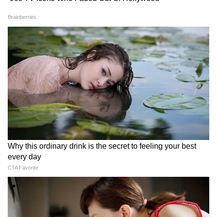
गया।
इस अनूठे अभियान पर आधारित ऑडियो-विजुअल
फिल्म का भी प्रदर्शन किया गया, जिसमें आम नागरिकों
और युवाओं की भागीदारी को दिखाया गया।
मुख्य संदेश: क्यों गुजरातवासियों ने इतना बड़ा योगदान
किया?
प्रधानमंत्री मोदी की विजनरी लीडरशिप और 24 साल के
सतत विकास कार्य का सम्मान।
आत्मनिर्भर भारत और स्वदेशी को बढ़ावा देने का जनता
में जागरूकता।
युवा, किसान और महिला शक्ति को देश के विकास में
जोड़ना।