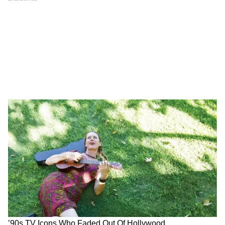
दिया है। उनका कहना है कि इस प्रकार के अभियान देश
के व्यापार घाटे को कम करने और आर्थिक समृद्धि बढ़ाने
का मार्ग बनेंगे।
जन सहभागिता का रिकॉर्ड: गुजरात के नागरिकों ने कैसे
बनाया रिकॉर्ड?
राज्य के 12,000 गाँवों की 26,000 मंडलियों के
LATEST VIDEOS
सदस्य और लगभग 5.50 लाख कॉलेज छात्र तथा 1.25
लाख विद्यार्थी प्रधानमंत्री को पोस्टकार्ड लिखकर आभार
Atiq Ahmed के बेटे की मौत पर घर पहुंचे
व्यक्त कर चुके हैं।
Akhilesh Yadav के विधायक, जमकर हो रही
फजीहत!
राज्यभर के दूध संघ, डीसीसीबी, अमूल फेड और
जीएससी बैंक से प्राप्त पोस्टकार्डों की संख्या 75 लाख
समुद्र की तरह क्यों हिल रहा था मोरबी के कुएं का
से अधिक है।
पानी? खुल गया सबसे बड़ा राज
इस अभियान को वर्ल्ड बुक ऑफ रिकॉर्ड, लिम्का बुक
ऑफ रिकॉर्ड में शामिल करने के लिए आवेदन किया