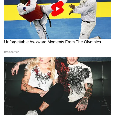
DOWNLOAD APP
Related Articles
RECOMMENDED STORIES
ओडिशा के गंजम जिले में BJP नेता पीताभास पांडा की
हत्या, क्या है पीछे की सच्चाई?
मैट्रिमोनियल फ्रॉड: शादी का झांसा देकर करोड़ों की ठगी,
बेंगलुरु में ऑनलाइन स्कैम का कौन बना शिकार?
स्वदेशी और आत्मनिर्भर भारत: क्या है महत्व?
विकास सप्ताह के दौरान अहमदाबाद में आयोजित विकास
प्रदर्शनी में प्रधानमंत्री मोदी के आत्मनिर्भर भारत और हर