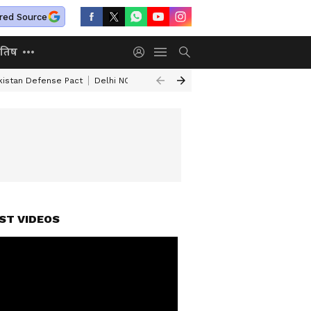
red Source
ोतिष
kistan Defense Pact
Delhi NCR Heavy Rain
Bengaluru Woman Skeleton
ST VIDEOS