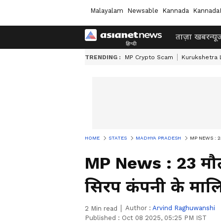
Malayalam
Newsable
Kannada
Kannada
ताज़ा खबर
न्यू
TRENDING :
MP Crypto Scam
Kurukshetra
HOME
STATES
MADHYA PRADESH
MP NEWS : 23 मौ
MP News : 23 मौत 
सिरप कंपनी के मालि
Author :
Arvind Raghuwanshi
2
Min read
Published :
Oct 08 2025, 05:25 PM IST