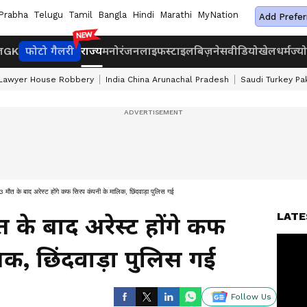
Prabha
Telugu
Tamil
Bangla
Hindi
Marathi
MyNation
Add Prefer
ज
GK
फोटो गैलरी
राज्य
मनोरंजन
लाइफस्टाइल
बिज़नेस
वीडियो
खेल
धर्म
ज्य
 Lawyer House Robbery
India China Arunachal Pradesh
Saudi Turkey Pa
त के बाद अरेस्ट होंगे कफ सिरप कंपनी के मालिक, छिंदवाड़ा पुलिस गई
LATE
के बाद अरेस्ट होंगे कफ
क, छिंदवाड़ा पुलिस गई
Follow Us