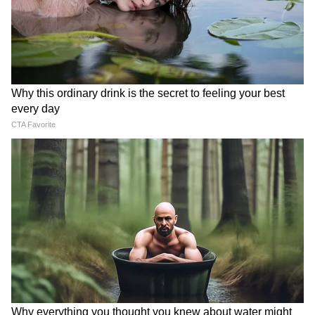
राहत, नर्मदापुरम से CM मोहन यादव
विरासत का खजाना, जानिए अंदर
का बड़ा संदेश
क्या है
LATEST VIDEOS
Atiq Ahmed के बेटे की मौत पर घर पहुंचे
Akhilesh Yadav के विधायक, जमकर हो रही
फजीहत!
समुद्र की तरह क्यों हिल रहा था मोरबी के कुएं का
पानी? खुल गया सबसे बड़ा राज