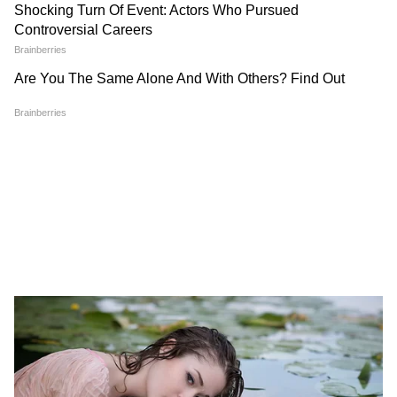
फ्रेंचाइजी कमलनाथ को दे दी है। जिसके बाद कमलनाथ
किसी की नहीं सुन रहे हैं। बता दें कि कमलनाथ के पुत्र
नकुलनाथ ने छिंदवाड़ा के टिकिट कांग्रेस द्वारा प्रत्याशी तय
करने से पहले बांट दिए। दिग्विजय सिंह के पुत्र जयवर्धन
पर भी अपनों को टिकिट दिलाने के आरोप लग रहे हैं।
पंचायतों से लेकर PM आवास तक...
MP CM Jan Vishwas
CM मोहन यादव ने ग्रामीण विकास
Abhiyan 2026: अब दफ्तर नहीं,
को लेकर खोला बड़ा प्लान
गांवों में दिखेंगे अधिकारी! मुख्यमंत्री
मोहन यादव का नया अभियान
Balram Krishi Mahotsav:
MP News: BRICS संस्कृति
कवच योजना से किसानों को बड़ी
सम्मेलन भोपाल में खुला भारत की