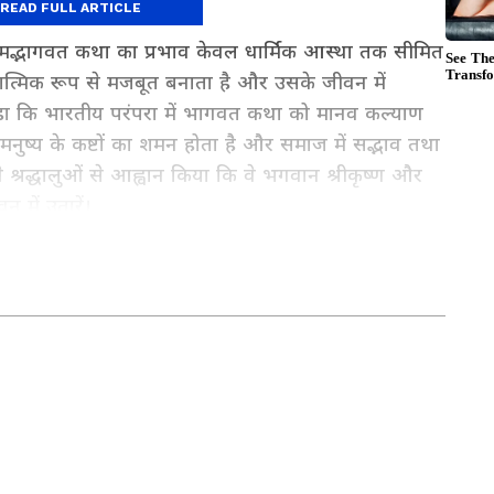
दर्द: मुख्यमंत्री
READ FULL ARTICLE
श्रीमद्भागवत कथा का प्रभाव केवल धार्मिक आस्था तक सीमित
यात्मिक रूप से मजबूत बनाता है और उसके जीवन में
े कहा कि भारतीय परंपरा में भागवत कथा को मानव कल्याण
मनुष्य के कष्टों का शमन होता है और समाज में सद्भाव तथा
ने श्रद्धालुओं से आह्वान किया कि वे भगवान श्रीकृष्ण और
 में उतारें।
ओं, शिक्षा-रोजगार, मौसम और क्षेत्रीय घटनाओं की अपडेट्स
े राज्य की रिपोर्टिंग के लिए
MP News in Hindi
सेक्शन
र सिर्फ Asianet News Hindi पर।
in Indian journalism, known for delivering accurate,
h decades of experience, we excel in covering regional,