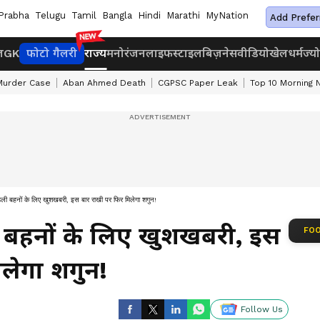
Prabha
Telugu
Tamil
Bangla
Hindi
Marathi
MyNation
Add Prefer
ज
GK
फोटो गैलरी
राज्य
मनोरंजन
लाइफस्टाइल
बिज़नेस
वीडियो
खेल
धर्म
ज्य
Murder Case
Aban Ahmed Death
CGPSC Paper Leak
Top 10 Morning
लाड़ली बहनों के लिए खुशखबरी, इस बार राखी पर फिर मिलेगा शगुन!
़ली बहनों के लिए खुशखबरी, इस
FOO
लेगा शगुन!
Follow Us