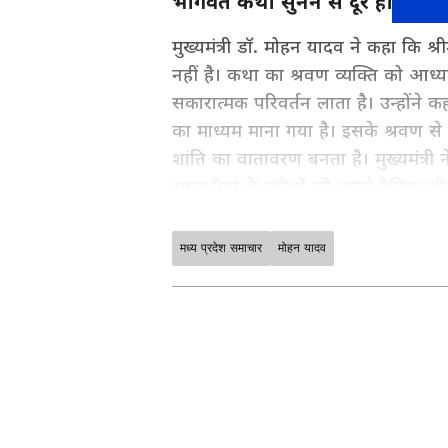
भागवत कथा सुनने से दूर होते हैं दुख-
मुख्यमंत्री डॉ. मोहन यादव ने कहा कि 
नहीं है। कथा का श्रवण व्यक्ति को आध्
सकारात्मक परिवर्तन लाता है। उन्होंन
का माध्यम माना गया है। इसके श्रवण से 
शांति का वातावरण बनता है। मुख्यमंत्री 
भगवद्गीता के संदेशों को अपने दैनिक जीवन
मध्य प्रदेश समाचार
मोहन यादव
मध्य प्रदेश में सरकारी नीतियों, योजना
जानें। भोपाल, इंदौर, ग्वालियर सहित पूर
पढ़ें — सबसे भरोसेमंद राज्य समाचा
ABOUT THE AUTHOR
Asianet News
AN
Asianet News is a trusted name 
timely, and impactful news. Wit