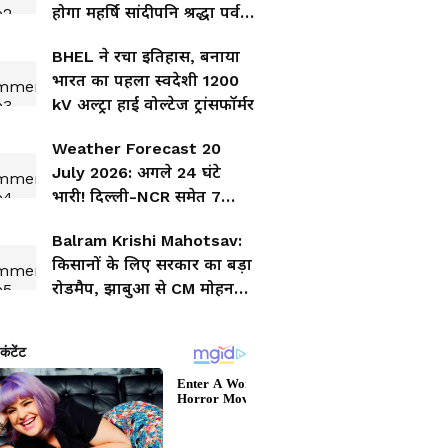
होगा महर्षि सांदीपनि श्रद्धा पर्व,
CM मोहन यादव ने दिए बड़े
BHEL ने रचा इतिहास, बनाया
निर्देश
भारत का पहला स्वदेशी 1200
kV अल्ट्रा हाई वोल्टेज ट्रांसफॉर्मर
Weather Forecast 20
July 2026: अगले 24 घंटे
भारी! दिल्ली-NCR समेत 7
राज्यों में बारिश और तूफान का
Balram Krishi Mahotsav:
बड़ा अलर्ट
किसानों के लिए सरकार का बड़ा
रोडमैप, झाबुआ से CM मोहन
यादव का बड़ा संदेश