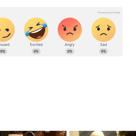
ies, ensuring our readers stay informed about the topics
की लगी लॉटरी! एक हफ्ते में इतना ज्यादा कैसे टूटा सोने
h breaking news, investigative features, or nuanced
mains your reliable source for comprehensive and
 with Asianet News for stories that matter
प्रासंगिक
गवान श्रीकृष्ण का जीवन संघर्ष, कर्तव्य और धर्म के प्रति
श्रीकृष्ण ने अनेक कठिन परिस्थितियों का सामना किया, लेकिन
होंने अन्याय और कुशासन के खिलाफ खड़े होकर समाज को
यमंत्री के अनुसार, भागवत कथा और गीता का संदेश आज भी
य पालन की प्रेरणा देता है।
तीर्थ
्रदेश सरकार उन सभी स्थानों को धार्मिक पर्यटन के रूप में
लीलाओं से जुड़ी मान्यताएं हैं। उन्होंने बताया कि उज्जैन
अंका-झंका माताजी परिसर में भव्य श्रीकृष्ण तीर्थ विकसित
को धार्मिक और सांस्कृतिक दृष्टि से महत्वपूर्ण केंद्रों के रूप