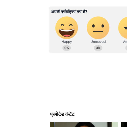
national, and international stor
यह भी पढ़ें:
Gold-Silver खरीदने वालों 
that matter most.Whether throug
opinion pieces, Asianet News re
का भाव?
credible content.Stay connected
भगवान श्रीकृष्ण के आदर्श आज भी 
अपने संबोधन में मुख्यमंत्री ने कहा कि भ
समर्पण का प्रतीक है। उन्होंने कहा कि 
कभी भी धर्म का मार्ग नहीं छोड़ा। उन्
न्याय और सत्य का मार्ग दिखाया। मुख्
लोगों को मानव सेवा, नैतिकता और कर्तव्
श्रीकृष्ण लीलास्थलों पर बनेंगे भव्य 
समारोह में मुख्यमंत्री ने घोषणा की कि प
विकसित करेगी, जहां भगवान श्रीकृष्ण की 
जिले के नारायणा गांव और धार जिले के 
किए जाएंगे। सरकार का उद्देश्य इन स्थानों 
में स्थापित करना है।