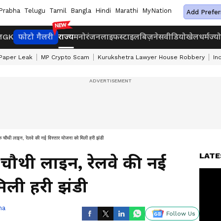
Prabha
Telugu
Tamil
Bangla
Hindi
Marathi
MyNation
Add Prefer
ज
GK
फोटो गैलरी
राज्य
मनोरंजन
लाइफस्टाइल
बिज़नेस
वीडियो
खेल
धर्म
ज्य
Paper Leak
MP Crypto Scam
Kurukshetra Lawyer House Robbery
In
 चौथी लाइन, रेलवे की नई विस्तार योजना को मिली हरी झंडी
LATE
चौथी लाइन, रेलवे की नई
िली हरी झंडी
ha
Follow Us