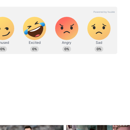
ी डिग्री ली हुई है। इनके पास डिजिटल मीडिया मार्केटिंग एक्जीक्यूटिव,
र्मिक मार्गों को मजबूत करेगी बल्कि पर्यटन और
 और कंटेंट प्रमोशन का भी अनुभव है।
गी। इसके अलावा गुजरात और मध्यप्रदेश के बीच 259
 चौथी लाइन, महाराष्ट्र में वर्धा–भुसावल के बीच 314
छत्तीसगढ़ के बीच गोंदिया–डोंगरगढ़ चौथी लाइन को भी
ुजरेगी, उनमें सांची, सतपुड़ा टाइगर रिजर्व, भीमबेटका
्ट्रीय उद्यान जैसे प्रसिद्ध स्थल शामिल हैं। इन स्थलों को रेल
लेगी। साथ ही कोयला, सीमेंट, खाद्यान्न, स्टील और फ्लाई ऐश
त मिलेगी। रेलवे के मुताबिक, नई लाइनों के निर्माण से हर
ाल ढुलाई संभव होगी, जिससे राष्ट्रीय अर्थव्यवस्था को
न
्तार से न केवल लॉजिस्टिक लागत घटेगी, बल्कि पर्यावरण
 के मुताबिक, नई परियोजनाएँ 28 करोड़ लीटर तेल आयात में
ार्बन उत्सर्जन घटाने में मदद करेंगी — जो लगभग 6 करोड़