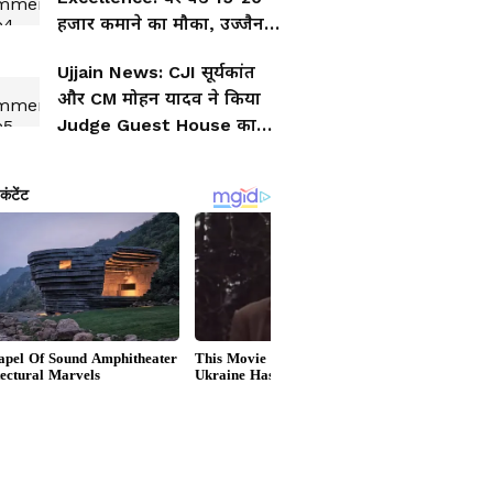
हजार कमाने का मौका, उज्जैन में
महिलाओं के लिए CM मोहन
Ujjain News: CJI सूर्यकांत
यादव की नई पहल
और CM मोहन यादव ने किया
Judge Guest House का
शिलान्यास