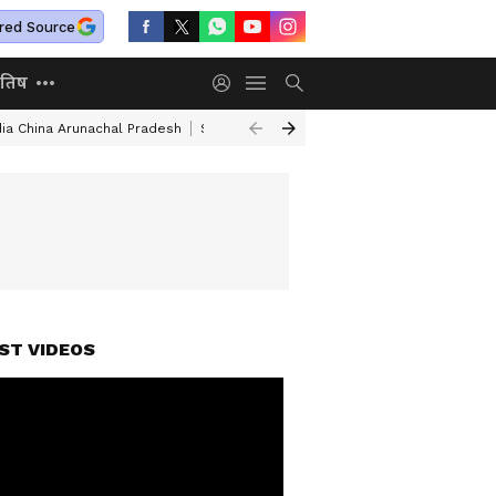
red Source
ोतिष
dia China Arunachal Pradesh
Saudi Turkey Pakistan Defense Pact
Delhi
ST VIDEOS