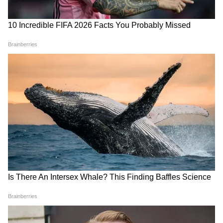
BRICS Summit Bhopal: भारत
Weather Update 6 August
की सांस्कृतिक ताकत से प्रभावित हुए
2026: दिल्ली-NCR समेत 7 राज्यों
विदेशी प्रतिनिधि, कई अहम मुद्दों पर
में भारी बारिश-तूफान का अलर्ट,
चर्चा
IMD की बड़ी चेतावनी
LATEST VIDEOS
Rahul Gandhi से मिलीं CJP Protest में
लाठी खाने वाली Muskaan, Delhi Police से
दाग दिया ये सवाल!
CJP के अंदर हो गई कलह, Abhijeet Dipke
के ही खिलाफ हो गए कई लोग!