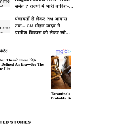
समेत 7 राज्यों में भारी बारिश-
तूफान का अलर्ट, IMD की बड़ी
पंचायतों से लेकर PM आवास
चेतावनी
तक... CM मोहन यादव ने
ग्रामीण विकास को लेकर खोला
बड़ा प्लान
TED STORIES