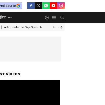
red Source
ोतिष
Independence Day Speech In Hindi
Mafia Atiq Ahmed Family
Kal Ka 
ST VIDEOS