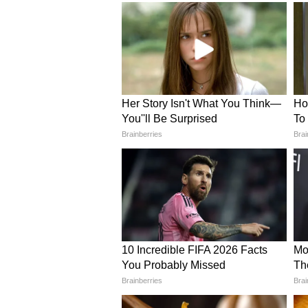
उज्जैन में एयरपोर्ट और हेलीपैड न
मुख्यमंत्री ने बताया कि सिंहस्थ 2028 के 
साथ ही उज्जैन में नया एयरपोर्ट भी व
करोड़ से अधिक श्रद्धालुओं को सुविधा 
पीएम श्री हेली पर्यटन सेवा की 
प्रदेश में धार्मिक पर्यटन को बढ़ावा देने
के तहत भोपाल से ओरछा और चंदेरी के लि
उज्जैन, ओंकारेश्वर जैसे धार्मिक स्थलों औ
जोड़ रही है।
हरसिद्धि से रामघाट मार्ग चौड़
नगर निगम द्वारा 265 मीटर लंबे मार्ग 
श्रद्धालुओं को आवागमन में सुविधा होग