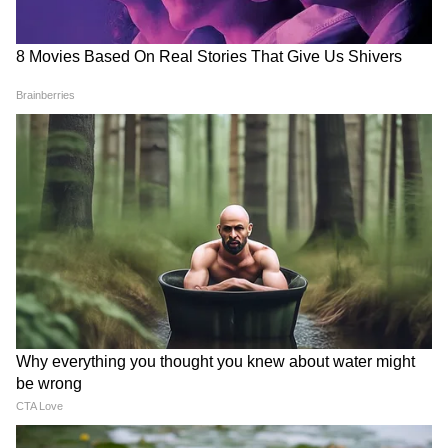
Weather Update 6 August
Weather Update 5 August
2026: दिल्ली-NCR समेत 7 राज्यों
2026: दिल्ली-NCR से छत्तीसगढ़
में भारी बारिश-तूफान का अलर्ट,
तक बारिश का अलर्ट, जानिए आपके
IMD की बड़ी चेतावनी
शहर का हाल
LATEST VIDEOS
Modi in IIT Delhi: '1 लाख करोड़..अंग्रेजी में
बोलूं', देश के युवाओं को Modi ने दिया बहुत बड़ा
टास्क
देर रात Rishabh Pant की इस शिकायत पर
CM Pushkar Dhami की पहली प्रतिक्रिया