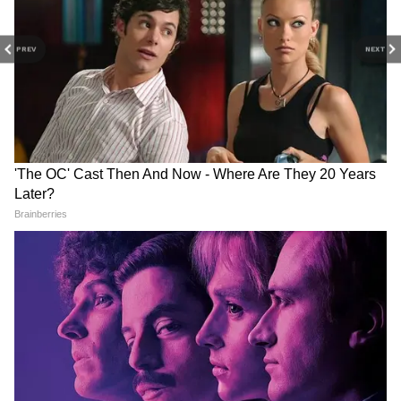
PREV
NEXT
RECOMMENDED STORIES
Weather Update 8 August
मौसम अपडेट 7 अगस्त 2026:
2026: दिल्ली-NCR से राजस्थान
दिल्ली-NCR से महाराष्ट्र तक इन
तक बारिश-तूफान का असर, जानें
राज्यों में जमकर बरसेंगे बादल, IMD
आपके शहर का हाल
का बारिश-तूफान अलर्ट