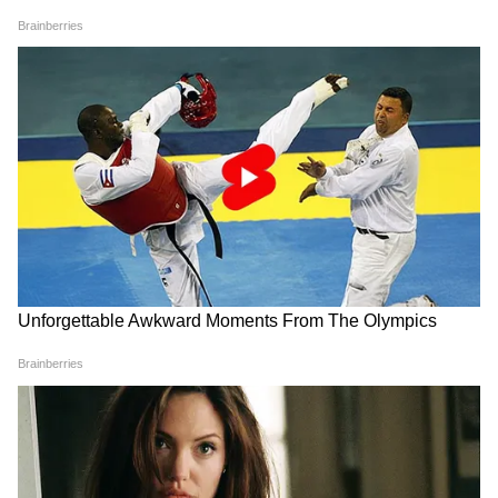
मौसम अपडेट 7 अगस्त 2026:
Weather Update 6 August
दिल्ली-NCR से महाराष्ट्र तक इन
2026: दिल्ली-NCR समेत 7 राज्यों
राज्यों में जमकर बरसेंगे बादल, IMD
में भारी बारिश-तूफान का अलर्ट,
का बारिश-तूफान अलर्ट
IMD की बड़ी चेतावनी
LATEST VIDEOS
IIT Delhi में PM Modi के कार्यक्रम पर भड़क
गए Owaisi, 'सिर झुकाने' पर उठाए सवाल
Gwalior में बहनों की हिम्मत के आगे पस्त हुआ
Snatcher, हर लड़की में होनी चाहिए ऐसी