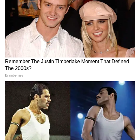
जालौर, नागौर और पाली जिले में येलो अलर्ट जारी किया
गया है। इस दौरान बारिश के साथ बिजली गिरने की
संभावना है। 24 जुलाई से जो हालात बन रहे हैं उनके
अनुसार करीब 26 जिलों में भारी बारिश की चेतावनी है।
इसे भी पढ़ें-
Monsoon Activities: पंजाब सहित
DOWNLOAD APP
गुजरात, मप्र, राजस्थान के लिए मौसम विभाग ने ये
दिया है अलर्ट
RECOMMENDED STORIES