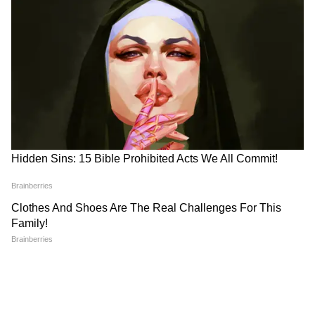
CJP के अंदर हो गई कलह, Abhijeet Dipke
के ही खिलाफ हो गए कई लोग!
7 अगस्त सुबह की बड़ी खबरें: टुकड़े-टुकड़े में बंट
जाएगा पाकिस्तान, शहबाज सरकार की उड़ गई
नींद!