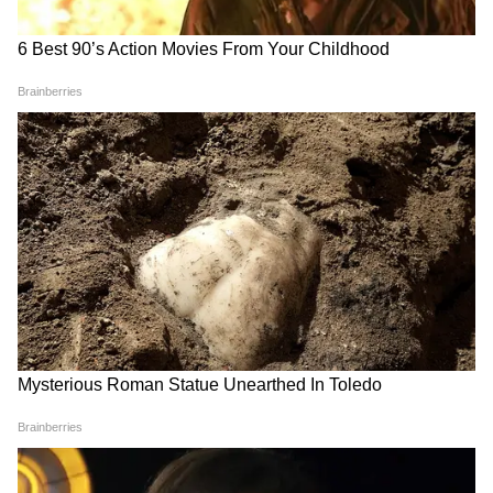
माफिया गिरी थी पसंद, नाबालिग
की मौत, दो जेल में बंद...जानिए अब
होकर मर्डर केस में गया था जेल
माफिया अतीक के परिवार में कौन-
कौन?
Breaking News: माफिया अतीक
तमिलनाडु एक्सप्रेस के जनरल कोच
अहमद के बेटे अबान की सड़क
में मिला इंसानी शरीर के टुकड़ों से
दुर्घटना में मौत, बड़े भाई से मिलने जा
भरा ट्रॉली बैग, आगरा में मचा हड़कंप
रहा था झांसी जेल
LATEST VIDEOS
जंतर-मंतर वाले Mohammad Junaid पहुंच
गए Jharkhand, सुनिए क्या कहा...