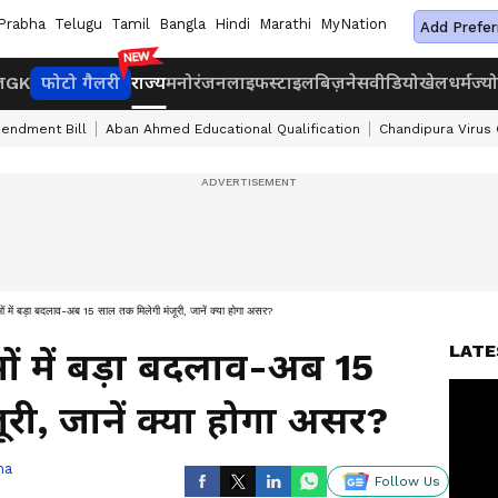
Prabha
Telugu
Tamil
Bangla
Hindi
Marathi
MyNation
Add Prefer
ज
GK
फोटो गैलरी
राज्य
मनोरंजन
लाइफस्टाइल
बिज़नेस
वीडियो
खेल
धर्म
ज्य
endment Bill
Aban Ahmed Educational Qualification
Chandipura Virus
मों में बड़ा बदलाव-अब 15 साल तक मिलेगी मंजूरी, जानें क्या होगा असर?
LATE
मों में बड़ा बदलाव-अब 15
री, जानें क्या होगा असर?
ha
Follow Us