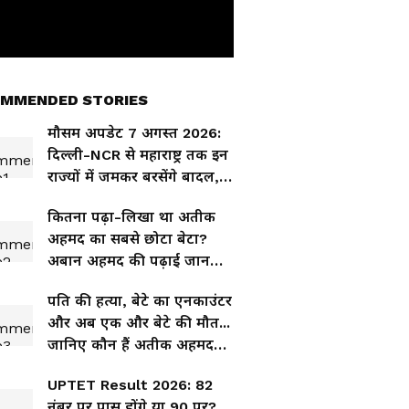
MMENDED STORIES
मौसम अपडेट 7 अगस्त 2026:
दिल्ली-NCR से महाराष्ट्र तक इन
राज्यों में जमकर बरसेंगे बादल,
IMD का बारिश-तूफान अलर्ट
कितना पढ़ा-लिखा था अतीक
अहमद का सबसे छोटा बेटा?
अबान अहमद की पढ़ाई जानकर
चौंक जाएंगे
पति की हत्या, बेटे का एनकाउंटर
और अब एक और बेटे की मौत...
जानिए कौन हैं अतीक अहमद
की 3 साल से फरार पत्नी
UPTET Result 2026: 82
शाइस्ता परवीन?
नंबर पर पास होंगे या 90 पर?