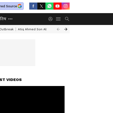
red Source
ोतिष
 Outbreak
Atiq Ahmed Son Aban Ahmed Death
Independence Day Spee
ST VIDEOS