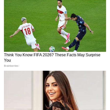
बदल दी। वो रिस्क लेता रहा, तमाम तरह की समस्याओं के
बावजूद कभी नहीं रूका और करोड़ों युवाओं को सिखाया
कि 'चांद से आगे भी रास्ते हैं।'
TCS का चौंकाने वाला यू-टर्न!
बिना बताए आपका चेहरा होगा AI से
आखिर फिर से नौकरी क्यों दे रही
क्लोन? Meta के नए Muse
देश की सबसे बड़ी IT कंपनी?
Image का खौफनाक सच, ऐसे
बचाएं अपनी प्राइवेसी
LATEST VIDEOS
Atiq Ahmed के बेटे की मौत पर घर पहुंचे
Akhilesh Yadav के विधायक, जमकर हो रही
फजीहत!
समुद्र की तरह क्यों हिल रहा था मोरबी के कुएं का
पानी? खुल गया सबसे बड़ा राज