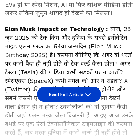
EVs हो या स्पेस मिशन, AI या फिर सोशल मीडिया होती
जरूर लेकिन जुनून शायद ही देखने को मिलता।
Elon Musk Impact on Technology :
आज, 28
जून 2025 को टेक किंग और दुनिया के सबसे इनोवेटिव
माइंड एलन मस्क का 54वां जन्मदिन (Elon Musk
Birthday 2025) है। कल्पना कीजिए कि अगर वो धरती
पर कभी पैदा ही नहीं होते तो टेक वर्ल्ड कैसा होता? अगर
टेस्ला (Tesla) की गाड़ियां कभी सड़कों पर न आतीं?
स्पेसएक्स (SpaceX) कभी मंगल की ओर न उड़ता? X
(Twitter) की डायलॉगशीट कभी रीसेट न होती? और
Read Full Article
सबसे जरूरी एलन मस्क नाम का जुनूनी सपना देखने
वाला इंसान ही न होता? टेक्नोलॉजी की वो दुनिया कैसी
होती जहां एलन मस्क जैसा विजनरी है। आइए आज उनके
बर्थडे पर एक ऐसी टेक्नोलॉजिकल टाइमलाइन की कल्पना
करते हैं, जब मस्क दुनिया में कभी जन्मे ही नहीं होते तो