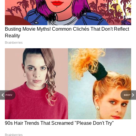
इसका डिस्प्ले 111ppi TFT 120×160 पिक्सल के साथ
आता है। इस फोन में सिंगल 0.8 मेगापिक्सल कैमरा भी
मिल जाता है। इसकी बैटरी की पावर 1020mAh है।
Nokia 215 4G
यह फोन 3,299 रुपए में मिल जाता है। इसका स्लीक
डिजाइन काफी खास है। यह काफी लाइट फोन है।
Unisoc UMS9117 प्रोसेसर इस फोन में मिल जाता है।
RECOMMENDED STORIES
यह 2.4 इंच का TFT डिस्प्ले के साथ आता है। फोन के
PREV
NEXT
डिस्प्ले का पिक्सल 240×320 का है। इसकी बैटरी
1150mAh की है। इस फोन में कैमरा भी एक्सेस कर
सकते हैं।