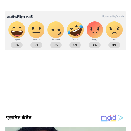
ABOUT THE AUTHOR
Contributor Asianet
CA
Published :
May 15 2023, 06:57 PM IST
Follow Us