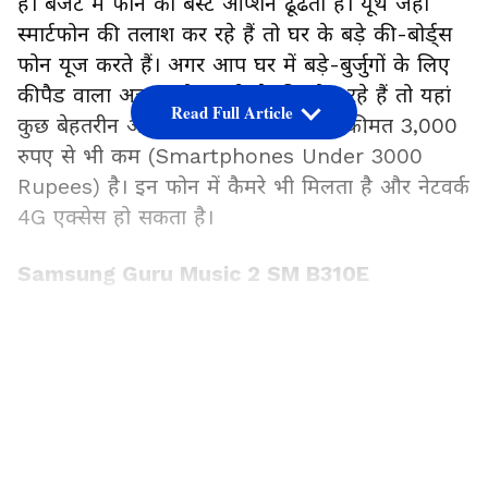
है। बजट में फोन का बेस्ट ऑप्शन ढूंढता है। यूथ जहां
स्मार्टफोन की तलाश कर रहे हैं तो घर के बड़े की-बोर्ड्स
फोन यूज करते हैं। अगर आप घर में बड़े-बुर्जुगों के लिए
कीपैड वाला अच्छा फोन खरीदने की सोच रहे हैं तो यहां
Read Full Article
कुछ बेहतरीन ऑप्शन उपलब्ध हैं, जिनकी कीमत 3,000
रुपए से भी कम (Smartphones Under 3000
Rupees) है। इन फोन में कैमरे भी मिलता है और नेटवर्क
4G एक्सेस हो सकता है।
Samsung Guru Music 2 SM B310E
सिर्फ 1,998 रुपए में आने वाले इस फोन में सिंगल कोर
LATEST VIDEOS
208 प्रोसेसर मिलता है। 2.0 इंच के डिस्प्ले के साथ यह
फोन आता है। इसमें 102ppi और 128×160 पिक्सल
आता है। इस फोन की बैटरी 800mAh की है।