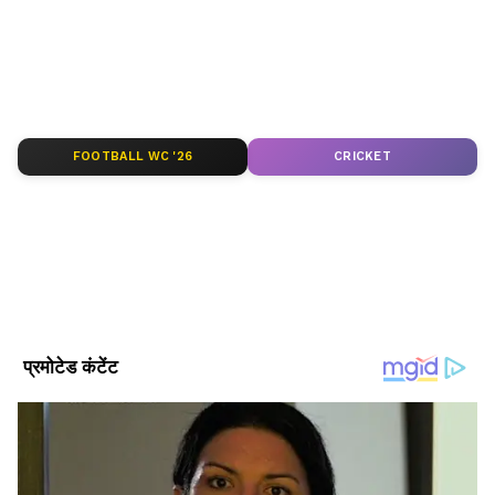
देखें — दुनिया की हर बड़ी खबर, सबसे पहले और सही
तरीके से, सिर्फ Asianet News Hindi पर।
ABOUT THE AUTHOR
Asianet News Hindi Central
AN
FOOTBALL WC '26
CRICKET
Follow Us
एक प्रदर्शनकारी की मौत, कई घायल
पाकिस्तान तहरीक-ए-इंसाफ (PTI) की PoJK इकाई ने
कहा कि आज इस क्षेत्र में तनाव काफी बढ़ गया, क्योंकि
पाकिस्तान रेंजर्स ने प्रदर्शनकारियों पर गोली चला दी,