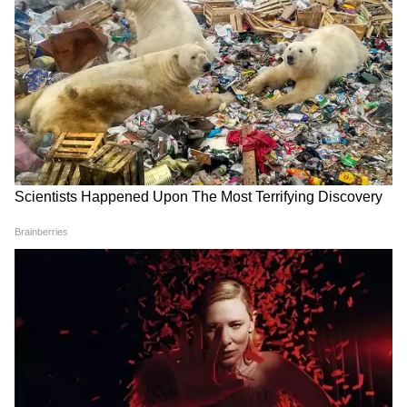
किया जा चुका है।'
एमनेस्टी इंटरनेशनल ने की निंदा
इस बीच, वैश्विक निगरानी समूह एमनेस्टी इंटरनेशनल ने
आगामी क्षेत्रीय चुनावों से पहले पाकिस्तान की कठोर
रणनीति की कड़ी निंदा की है। एमनेस्टी ने अधिकारियों पर
शांतिपूर्ण राजनीतिक असंतोष को दबाने और मौलिक
मानवाधिकारों का उल्लंघन करने के लिए हिंसक उपायों को
तैनात करने का आरोप लगाया। साथ ही जम्मू-कश्मीर
ज्वाइंट अवामी एक्शन कमेटी (JAAC) को गैरकानूनी रूप
से 'प्रतिबंधित संगठन' घोषित किया।
एमनेस्टी ने नागरिक अधिकार गठबंधन पर प्रतिबंध की
तीखी आलोचना करते हुए इसे संघ बनाने की स्वतंत्रता और
शांतिपूर्ण राजनीतिक सक्रियता पर एक अनुचित हमला