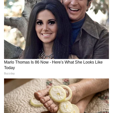
संक्षिप्त चक्र एक द्विपक्षीय समझौता ज्ञापन (MoU) के
CJP के अंदर हो गई कलह, Abhijeet Dipke
तहत अस्थायी युद्धविराम में समाप्त हुआ था।
के ही खिलाफ हो गए कई लोग!
सैन्य तनाव को बढ़ाते हुए, इस सैन्य वृद्धि से कुछ घंटे
पहले वॉशिंगटन द्वारा एक आक्रामक आर्थिक कदम उठाया
गया था, जिसमें डोनाल्ड ट्रम्प प्रशासन ने अचानक अस्थायी
तेल प्रतिबंध छूट को रद्द कर दिया था। यह सामान्य
लाइसेंस, जिसे जून के अंत में संघर्ष विराम के मापदंडों के
तहत सीमित ईरानी ऊर्जा निर्यात की अनुमति देने के लिए
लागू किया गया था, मूल रूप से 21 अगस्त तक सक्रिय
रहने वाला था। इन निर्यात अनुमतियों के अचानक रद्द होने
से तेहरान पर आर्थिक दबाव काफी बढ़ गया है क्योंकि
दोनों देश फिर से खुले टकराव की ओर बढ़ रहे हैं।
(Except for the headline, this story has
not been edited by Asianetnews Editorial