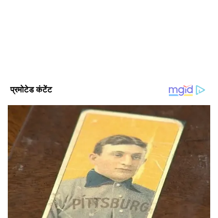
साल का अनुभव। अक्टूबर 2021 से एशियानेट न्यूज हिंदी से जुड़कर
सेवाएं दे रहे हैं। उन्होंने बनारस हिंदू यूनिवर्सिटी (BHU) से जर्नलिज्म एंड
मॉस कम्युनिकेशन में मास्टर डिग्री हासिल की है। पॉलिटिकल न्यूज,
ऑटो समाचार
नेशनल न्यूज, बिजनेस-टेक और ऑटो, क्राइम और फीचर स्टोरीज में खास
कार समाचार
बाइक समाचार
यूटिलिटी न्यूज
इंट्रेस्ट है। अलग-अलग मीडिया इंस्टीट्यूशन और कई पब्लिक रिपोर्ट्स बनाने
का अनुभव।
Follow Us
Related Articles
Fake Engine Oil: कहीं आपकी गाड़ी में नकली इंजन
ऑयल तो नहीं? ऐसे पहचानें असली-नकली इंजन ऑयल