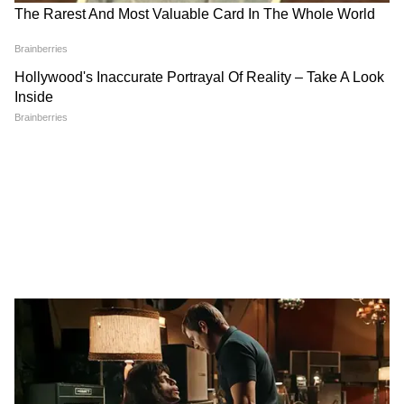
Petrol Expiry Date: क्या दूध, ब्रेड और दवाइयों की तरह
DOWNLOAD APP
पेट्रोल भी हो जाता है खराब? जानें कितने दिन में
नई कार, बाइक, EV लॉन्च, कीमत, माइलेज और फीचर्स
कार या बाइक की बॉडी पर जो पेंट होता है, वह इस
की जानकारी अब सरल भाषा में पाएं। ऑटो इंडस्ट्री ट्रेंड्स,
अचानक बदलाव को झेल नहीं पाता। धीरे-धीरे पेंट की
टेस्ट ड्राइव रिव्यू और खरीद गाइड्स के लिए
Auto News
चमक गायब होने लगती है और वह पपड़ी बनकर छूटने
in Hindi
सेक्शन पर जाएं। ऑटोमोबाइल दुनिया की हर
लगता है। आपकी गाड़ी नई होकर भी पुरानी दिखने लगेगी।
बड़ी अपडेट — पहले और भरोसे के साथ।
2. शीशों का चटकना
गाड़ी की विंडशील्ड (सामने का बड़ा शीशा) धूप में बहुत
ज्यादा तप जाती है। उस पर तेज प्रेशर से ठंडा पानी पड़ते
ही शीशे में बारीक क्रैक्स (दरारें) आ सकते हैं, जिसे ठीक