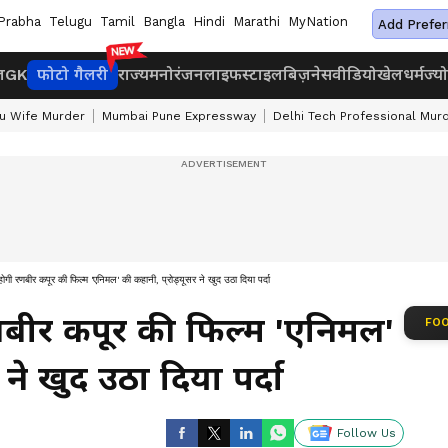
Prabha
Telugu
Tamil
Bangla
Hindi
Marathi
MyNation
Add Prefer
ज
GK
फोटो गैलरी
राज्य
मनोरंजन
लाइफस्टाइल
बिज़नेस
वीडियो
खेल
धर्म
ज्य
u Wife Murder
Mumbai Pune Expressway
Delhi Tech Professional Mur
होगी रणबीर कपूर की फिल्म 'एनिमल' की कहानी, प्रोड्यूसर ने खुद उठा दिया पर्दा
णबीर कपूर की फिल्म 'एनिमल'
FOO
 ने खुद उठा दिया पर्दा
Follow Us