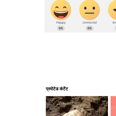
11 अगस्त को रिलीज होगी 'एनिमल'
विषयों पर लिखने में रुचि। उनसे gaga
खैर, फोकस 'एनिमल' पर ही रखते हैं।
से रणबीर कपूर का फर्स्ट लुक 1 जनवरी
का इंटेंस अवतार देखने को मिल रहा था। र
कुल्हाड़ी दबाई हुई थी। रणबीर के लंबे
कर रहे थे। उनके हाथ, कान और गाल सम
2023 को रिलीज होने जा रही इस फिल्म
मंदाना, बॉबी देओल और तृप्ति डिमरी 
और पढ़ें...
जन्म से पहले ही हो गई थी इन 12 सेलेब
बन सकी
'तारक मेहता का उल्टा चश्मा' के एक्ट
सांस