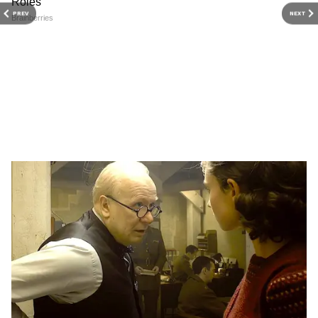
PREV
NEXT
गोवा की तरक्की का राज क्या है?
1. टूरिज्म
गोवा की सबसे बड़ी ताकत उसका टूरिज्म सेक्टर है। हर
साल लाखों भारतीय और विदेशी पर्यटक यहां घूमने आते
हैं। बीच, नाइट लाइफ, सी-फूड, चर्च और खूबसूरत होटल
RECOMMENDED STORIES
गोवा को खास बनाते हैं। टूरिज्म से होटल बिजनेस चलता
है, टैक्सी और ट्रैवल वालों की कमाई होती है, रेस्टोरेंट और
कैफे कमाते हैं और लोकल मार्केट में पैसा घूमता है यानी
पूरा राज्य टूरिज्म से कमाई करता है।
2. छोटा राज्य, कम आबादी