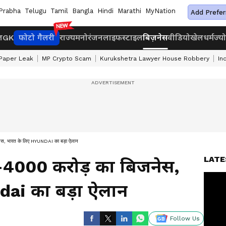
Prabha
Telugu
Tamil
Bangla
Hindi
Marathi
MyNation
Add Prefer
ज
GK
फोटो गैलरी
राज्य
मनोरंजन
लाइफस्टाइल
बिज़नेस
वीडियो
खेल
धर्म
ज्य
Paper Leak
MP Crypto Scam
Kurukshetra Lawyer House Robbery
In
स, भारत के लिए HYUNDAI का बड़ा ऐलान
LATE
-4000 करोड़ का बिजनेस,
dai का बड़ा ऐलान
Follow Us