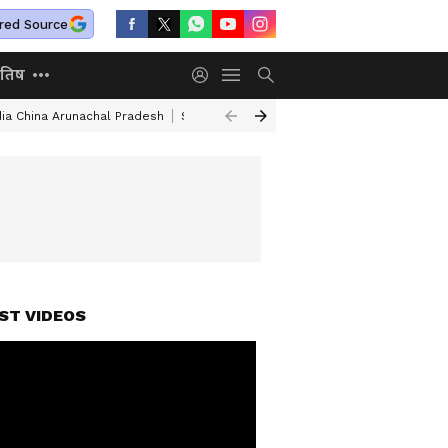
red Source
ोतिष
dia China Arunachal Pradesh
Saudi Turkey Pakistan Defense Pact
Delhi
ST VIDEOS