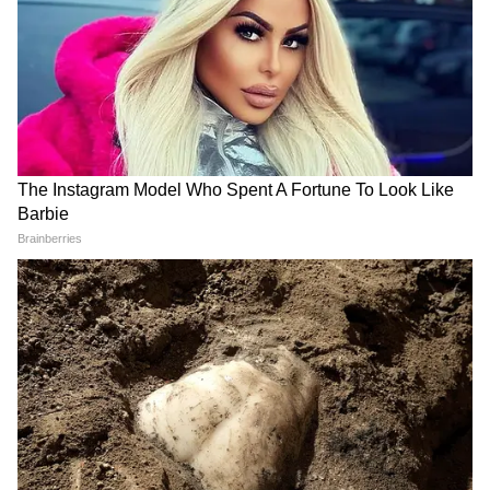
Tomato Price: निकल गई सारी हेकड़ी, भारत के
इस शहर में सिर्फ 20 रुपए किलो बिका टमाटर
LATEST VIDEOS
जंतर-मंतर वाले Mohammad Junaid पहुंच
गए Jharkhand, सुनिए क्या कहा...
सड़क हादसे में Atiq Ahmed के बेटे अबान
अहमद की दर्दनाक मौत। Atiq Ahmed Son
Abaan Ahmed Death