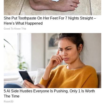
भारत की बैंक क्रेडिट ग्रोथ FY27 में
AC कोच में RAC सीट मिली है? तो
14% रहेगी, दूसरी छमाही में नरमी
बिना झिझक मांगे ये 4 चीजें, कोई
संभव
मना नहीं कर सकता
Startup Struggle: 2 साल से
संसद का मानसून सत्र नहीं बढ़ेगा,
घर नहीं गया-20 किलो वजन बढ़ा,
सरकार की FCRA बिल लाने की
एक फाउंडर ने सुनाया अपना दर्द
तैयारी
LATEST VIDEOS
रांची प्रोटेस्ट में अब अड़ गए छात्र, बजी तालियां
और छात्रों का जोश दिखा हाई