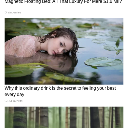
Modi in IIT Delhi: '1 लाख करोड़..अंग्रेजी में
बोलूं', देश के युवाओं को Modi ने दिया बहुत बड़ा
टास्क
देर रात Rishabh Pant की इस शिकायत पर
CM Pushkar Dhami की पहली प्रतिक्रिया