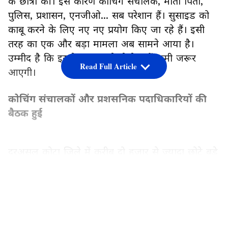
के छात्रों की। इस कारण कोचिंग संचालक, माता पिता,
पुलिस, प्रशासन, एनजीओ... सब परेशान हैं। सुसाइड को
काबू करने के लिए नए नए प्रयोग किए जा रहे हैं। इसी
तरह का एक और बड़ा मामला अब सामने आया है।
उम्मीद है कि इससे सुसाइड के केसेज में कमी जरूर
Read Full Article
आएगी।
कोचिंग संचालकों और प्रशसनिक पदाधिकारियों की
बैठक हुई
दरअसल कोटा जिले में करीब दो हजार से ज्यादा छोटे बड़े
कोचिंग हैं। इनमें पढ़ने के लिए हर साल करीब दो लाख
बच्चे देश भर से यहां आते हैं। वे डॉक्टर और इंजीनियर
LATEST VIDEOS
बनने का सपना लेकर पहुंचते हैं लेकिन उनमें से कुछ का
यह सपना सरकारी अस्पतालों के मुर्दाघर में रखी गंदी
टेबलों पर लाश बनकर टूट जाता है। इसे ही काबू करने के