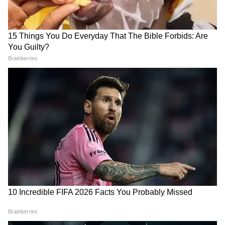
UPTET Result 2026: 82 नंबर
NEET UG ऑनलाइन नहीं होगा!
वीडियो एडिटिंग और ऑनलाइन सेवाओं की मांग भी बढ़
पर पास होंगे या 90 पर? रिजल्ट चेक
सरकार ने CBT मोड पर फिलहाल
रही है। यही वजह है कि अब गांवों के कई युवा बिना शहर
करने से पहले समझ लें UPESSC
लगाई रोक, छात्रों को बड़ी राहत
का गणित
गए, सिर्फ मोबाइल और AI की मदद से अपनी आय बढ़ाने
में सफल हो रहे हैं।
Independence Day Speech
15 अगस्त के लिए बेस्ट स्पीच कैसे
for Teachers: स्कूल टीचर्स के
तैयार करें? ये आसान टिप्स बना देंगे
लिए 2, 5 और 10 मिनट का तैयार
स्वतंत्रता दिवस का भाषण सबसे
स्वतंत्रता दिवस भाषण
दमदार
LATEST VIDEOS
Rahul Gandhi से मिलीं CJP Protest में
लाठी खाने वाली Muskaan, Delhi Police से
दाग दिया ये सवाल!