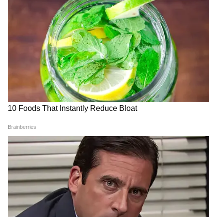
Related Articles
DOWNLOAD APP
CBSE 12th Result 2026 IVRS Phone Number:
RECOMMENDED STORIES
वेबसाइट क्रैश हो या इंटरनेट स्लो, एक फोन कॉल से पाएं
सीबीएसई 12वीं रिजल्ट सब्जेक्ट वाइज मार्क्स
NEET UG 2026 Cancelled: नीट यूजी एग्जाम कैंसिल,
NTA ने रद्द की परीक्षा नई डेट की घोषणा जल्द