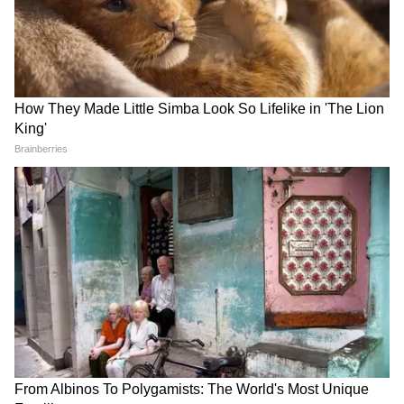
बदला है, इसलिए अभी रणनीति बदलने के बजाय रिवीजन
और टेस्ट प्रैक्टिस पर फोकस करना ज्यादा जरूरी होगा।
NTA जल्द ही री-एग्जाम की नई तारीख जारी कर सकता
है। ऐसे में आधिकारिक वेबसाइट और नोटिफिकेशन पर
नजर बनाए रखना सबसे अहम होगा।
NEET UG 2026 Re Exam: NTA हेल्पलाइन नंबर और
ईमेल
किसी भी जानकारी या मदद के लिए छात्र NTA हेल्पलाइन
और ईमेल पर संपर्क कर सकते हैं:
ई-मेल: neet-ug@nta.ac.in
हेल्पलाइन नंबर: 011-40759000 / 011-
69227700