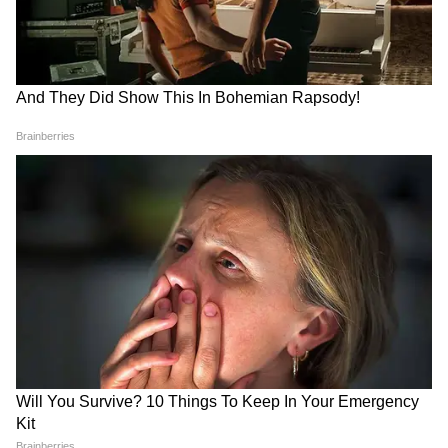
प्रश्नपत्र वितरण प्रणाली में अतिरिक्त सुरक्षा
CJP के अंदर हो गई कलह, Abhijeet Dipke
के ही खिलाफ हो गए कई लोग!
जैसे कदम लागू किए जा सकते हैं।
क्यों रद्द हुई NEET UG 2026 परीक्षा?
पेपर लीक के आरोपों के बाद मामला तेजी से गंभीर हुआ।
जांच एजेंसियों, खासकर राजस्थान स्पेशल ऑपरेशन ग्रुप,
को एक कथित “गेस पेपर” मिला जो असली परीक्षा से
बेहद मिलता-जुलता बताया गया। प्रारंभिक जांच में सामने
आया कि करीब 120 प्रश्न वास्तविक पेपर से मेल खाते थे।
इनमें लगभग 90 सवाल बायोलॉजी के और करीब 30 प्रश्न
केमेस्ट्री के बताए जा रहे हैं। इसी के बाद परीक्षा की
विश्वसनीयता पर सवाल उठे और आखिरकार NTA ने
परीक्षा रद्द करने का फैसला लिया।