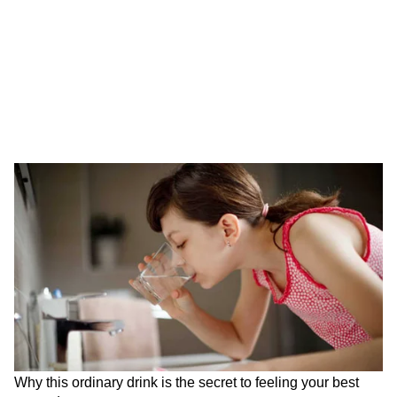
मौजूदा सैलरी से काफी ज्यादा है, तो यह जानकारी
नेगोशिएशन में आपका सबसे बड़ा हथियार बनेगी ध्यान रहे,
यह जानकारी सिर्फ इस्तीफा देने के लिए नहीं है। यह
आपको कॉन्फिडेंस देती है कि आप बातचीत में सही ग्राउंड
पर खड़े हैं।
DOWNLOAD APP
सरकारी नौकरियों की नोटिफिकेशन, परीक्षा तिथियां,
एडमिट कार्ड, रिज़ल्ट और कट-ऑफ अपडेट्स पाएं। करियर
टिप्स, स्किल डेवलपमेंट और एग्ज़ाम गाइडेंस के लिए
Career News in Hindi
और सरकारी भर्ती से जुड़े
ताज़ा अपडेट्स के लिए
Sarkari Naukri
सेक्शन देखें —
नौकरी और करियर जानकारी भरोसेमंद तरीके से यहीं।