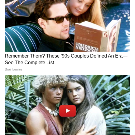
गुस्सा नेचुरल है, लेकिन उस गुस्से को स्ट्रैटेजी में बदलकर
अपने करियर को आगे ले जा सकते हैं।'
डिस्क्लेमर:
इस आर्टिकल में दी गई जानकारी सामान्य
सलाह पर आधारित है। हर कंपनी की पॉलिसी और
सिचुएशन अलग होती है, इसलिए कोई भी बड़ा करियर
फैसला लेने से पहले अपनी सिचुएशन के हिसाब से सोच-
समझकर आगे बढ़ें। किसी करियर एक्सपर्ट्स से सलाह
जरूर लें।