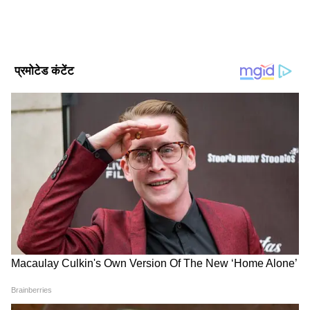
ज्यादा का अनुभव। मई 2022 से Asianet News Hindi में ये कार्यरत
हैं। यहां पर डिप्टी न्यूज एडिटर के तौर पर एंटरटेनमेंट टीम को लीड कर रहे
हैं। उन्होंने इलेक्ट्रॉनिक मीडिया में M.Sc और मीडिया स्टडीज में M.Phil
Follow Us
किया है। मनोरंजन जगत से जुड़े मुद्दों और समसामयिक विषयों पर लिखने
में रुचि। उनसे gagan.gurjar@asianetnews.in संपर्क किया जा
सकता है।
30 नवम्बर तक सबमिट कर सकते हैं एंट्री
कुमार अजित ने बताया कि जब सब लोग अपने सिंगिंग
और डांसिंग के वीडियो 30 नवम्बर तक सबमिट कर देंगे
तो उसके बाद 1 दिसंबर से 31 दिसंबर तक उनकी स्क्रूटनी
की जाएगी और सबसे पहले टॉप 100 का सलेक्शन होगा।
जिसे सारेगामा हम भोजपुरी द्वारा प्रशिक्षित भी किया
जाएगा। उसके बाद टॉप 50, टॉप 20 और टॉप 10 का
सलेक्शन होगा। अंत में जनवरी महीने में टॉप 5