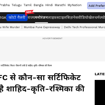
Prabha
Telugu
Tamil
Bangla
Hindi
Marathi
MyNation
Add Prefer
ज
GK
फोटो गैलरी
राज्य
मनोरंजन
लाइफस्टाइल
बिज़नेस
वीडियो
खेल
धर्म
ज्य
u Wife Murder
Mumbai Pune Expressway
Delhi Tech Professional Mur
्टिफिकेट मिला? कितनी लंबी है शाहिद-कृति-रश्मिका की फिल्म
LATE
C से कौन-सा सर्टिफिकेट
है शाहिद-कृति-रश्मिका की