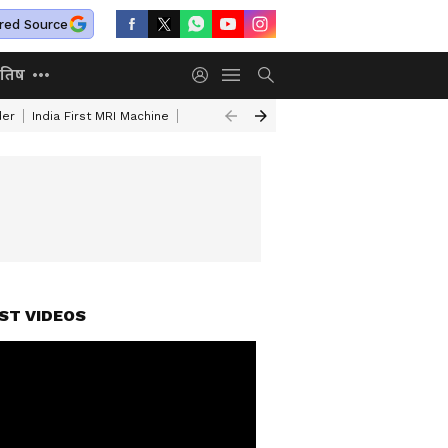
red Source
ोतिष
der
India First MRI Machine
Independence Day Speech In Hindi
Indep
ST VIDEOS