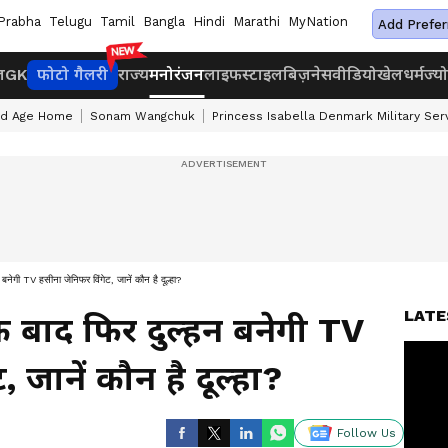
Prabha
Telugu
Tamil
Bangla
Hindi
Marathi
MyNation
Add Prefer
ज
GK
फोटो गैलरी
राज्य
मनोरंजन
लाइफस्टाइल
बिज़नेस
वीडियो
खेल
धर्म
ज्य
ld Age Home
Sonam Wangchuk
Princess Isabella Denmark Military Ser
बनेगी TV हसीना जेनिफर विंगेट, जानें कौन है दूल्हा?
LATE
 बाद फिर दुल्हन बनेगी TV
 जानें कौन है दूल्हा?
Follow Us