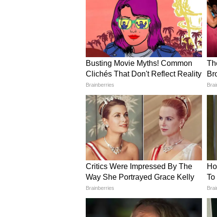
ये भी पढ़ें..
27 साल की शादी का राज! आ
धोखा