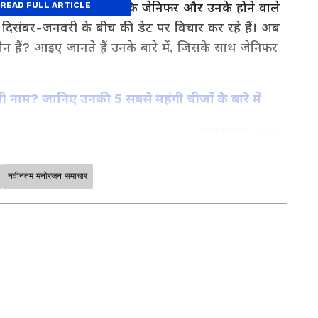
ी करने वाली हैं। चर्चा है कि जेनिफर और उनके होने वाले
READ FULL ARTICLE
दिसंबर-जनवरी के बीच की डेट पर विचार कर रहे हैं। अब
हैं? आइए जानते हैं उनके बारे में, जिसके साथ जेनिफर
सली नाम? जानिए उनकी 5 सबसे महंगी चीजों के बारे में
नवीनतम मनोरंजन समाचार
क क्लिक पर। फिल्में, टीवी शो, वेब सीरीज़ और स्टार
in Hindi
और
Entertainment News in Hindi
 सीरियल अपडेट्स के लिए
TV News in Hindi
पढ़ें।
outh Cinema News
, और भोजपुरी इंडस्ट्री अपडेट्स
 करें — सबसे तेज़ एंटरटेनमेंट कवरेज यहीं।
म इस्माइल कौन हैं?