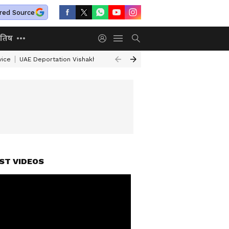
red Source
ोतिष
vice
UAE Deportation Vishakha Rathod
Sheikh Hasina News
Aaj Ka R
ST VIDEOS