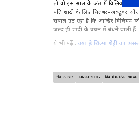
तो वो इस साल के अंत में विलियम से शाद
पति शादी के लिए सितंबर-अक्टूबर और 
सवाल उठ रहा है कि आखिर विलियम कौन 
जल्द ही शादी के बंधन में बंधने वाली हैं।
ये भी पढ़ें..
क्या है शिल्पा शेट्टी का अ
टीवी समाचार
मनोरंजन समाचार
हिंदी में मनोरंजन समाचार
मनोरंजन जगत की सबसे खास खबरें अब ए
अपडेट्स के लिए
Bollywood News 
सेक्शन देखें। टीवी शोज़, टीआरपी और
साउथ फिल्मों की बड़ी ख़बरों के लिए
S
के लिए
Bhojpuri News
सेक्शन फॉलो
ABOUT THE AUTHOR
जेनिफर विंगेट के ब्वायफ्रेंड विलिय
Rakhee Jhawar