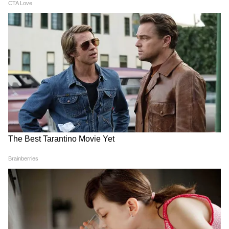
Atiq Ahmed के बेटे की मौत पर घर पहुंचे
Akhilesh Yadav के विधायक, जमकर हो रही
फजीहत!
समुद्र की तरह क्यों हिल रहा था मोरबी के कुएं का
पानी? खुल गया सबसे बड़ा राज