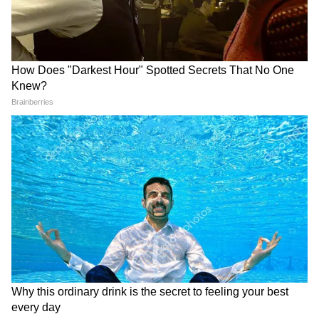
कौन है यह Gen Z एक्ट्रेस, 2026
SRK नहीं, ये है Bigg Boss 20 का
में बनीं 7 फिल्मों की हीरोइन, एक में
करण-अर्जुन फंडा, सलमान खान
16 साल बड़े हीरो संग रोमांस!
पहली बार देंगे सेकेंड चांस
फ्लाइट में छिड़ी सनी देओल और बेटे
तोरी स्पेलिंग ने 90210MG पॉडकास्ट
करण की 'बाप-बेटा डायलॉगबाजी',
छोड़ा, कहा- सच बोलने से पहले
Video देख फैंस हारे दिल
सोचूंगी
LATEST VIDEOS