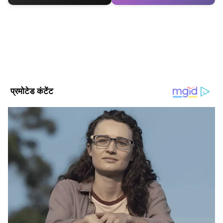
ABOUT THE AUTHOR
Gagan Gurjar
GG
गगन गुर्जर। पत्रकारिता क्षेत्र में सितंबर 2010 से कार्यरत हैं, 15 साल से
ज्यादा का अनुभव। मई 2022 से Asianet News Hindi में ये कार्यरत
हैं। यहां पर डिप्टी न्यूज एडिटर के तौर पर एंटरटेनमेंट टीम को लीड कर रहे
हैं। उन्होंने इलेक्ट्रॉनिक मीडिया में M.Sc और मीडिया स्टडीज में M.Phil
आयुष्मान खुराना
किया है। मनोरंजन जगत से जुड़े मुद्दों और समसामयिक विषयों पर लिखने
सारा अली खान
वामिका गब्बी
रकुल प्रीत सिंह
बॉक्स ऑफिस (Box 
में रुचि। उनसे gagan.gurjar@asianetnews.in संपर्क किया जा
सकता है।
Follow Us
'पति पत्नी और वो 2' का वर्ल्डवाइड कलेक्शन कितना हुआ?
रिपोर्ट्स के मुताबिक़, ‘पति पत्नी और वो 2’ का इंडिया
ग्रॉस कलेक्शन लगभग 21 करोड़ रुपए तक पहुंच चुका है।
वहीं, ओवरसीज मार्केट में फिल्म ने तीसरे दिन करीब 1.25