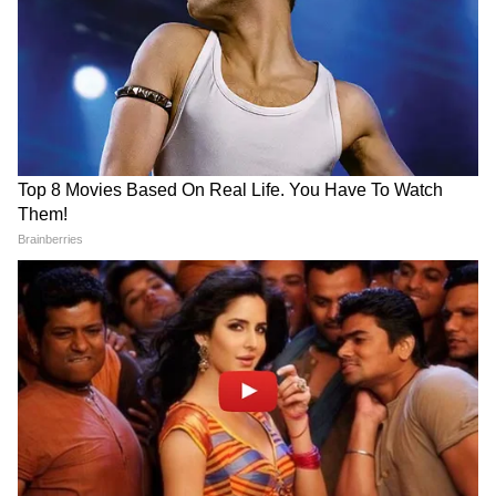
है।
5
7
Image Credit :
Instagram
4. जगपति बाबू
जगपति बाबू फिल्म पेड्डी में एक अलग ही रोल में नजर
आएंगे। फिल्म में उनका लुक भी डिफरेंट दिखेगा, जिसे
पहचान पाना मुश्किल होगा। खबरों की मानें तो पेड्डी के
लिए उन्हें 4 करोड़ फीस मिली है।