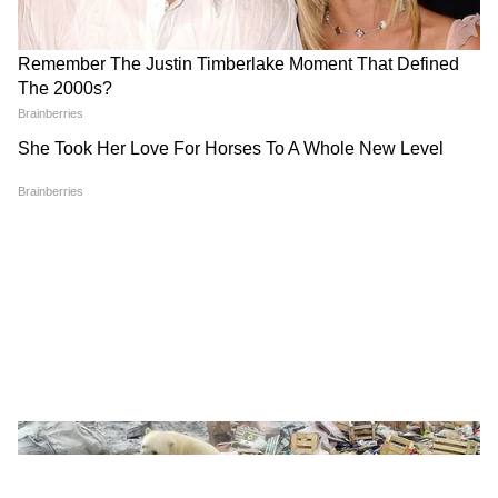
LATEST VIDEOS
ABOUT THE AUTHOR
Rakhee Jhawar
RJ
राखी झवर। मीडिया जगत में 30 साल का अनुभव। 1995 से पत्रकारिता
की शुरुआत की। मौजूदा समय में एशियानेट न्यूज हिंदी में कार्यरत हैं, यहां
पर मनोरंजन बीट पर काम कर रही हैं। इससे पहले राखी देशबुंध, दैनिक
सांध्य प्रकाश, दैनिक अग्निबाण, नवभारत समाचार पत्र, दैनिक भास्कर
राम चरण
समाचार पत्र, पीपुल्स समाचार पत्र, स्टार समाचर पत्र, दैनिक भास्कर
जान्हवी कपूर
दक्षिण सिनेमा समाचार
मनोरंजन समाचार
हिंदी में मनोरंजन सम