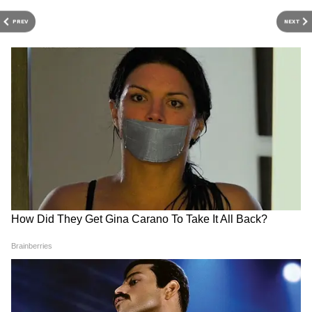
में भी बिजी हैं। वे फिल्म पेड्डी में लीड रोल प्ले कर रही हैं।
PREV
NEXT
मूवी में काम करने उन्हें 6 करोड़ रुपए फीस मिली है।
इसके पहले वे साउथ मूवी देवरा में नजर आईं थीं।
4
7
Image Credit :
Instagram
3. दिव्येंदु शर्मा
फिल्म पेड्डी में दिव्येंदु शर्मा भी खास रोल प्ले करते नजर
आएंगे। बॉलीवुड की कई फिल्मों और वेब सीरीज में नजर
आने वाले दिव्येंदु ने पेड्डी के लिए 7 करोड़ रुपए फीस ली