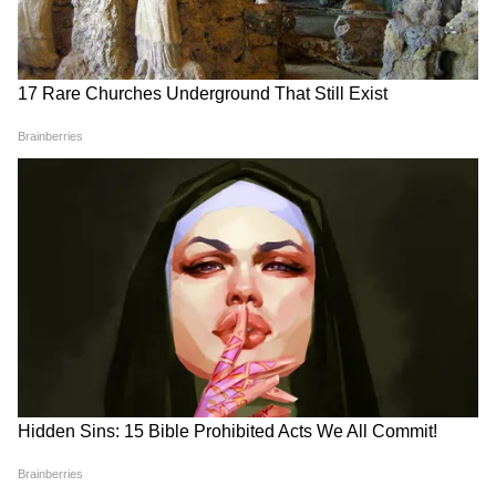
Image Credit :
Instagram
1. राम चरण
मोस्ट अवेटेड फिल्म पेड्डी को देखने दर्शक बेताब हो रहे हैं।
इसी बीच फिल्म की स्टार कास्ट की फीस डिटेल सामने
आई है। बता दें कि मूवी में काम करने राम चरण 100
करोड़ फीस वसूली है। ये उनकी अब तक की सबसे ज्यादा
फीस है। इससे पहले उन्होंने आरआरआर के लिए 40
करोड़ चार्ज किए थे।
ये भी पढ़ें..
Ram Charan Last 5 Movies: कैसा
रहा राम चरण की आखिरी 5 फिल्मों का हाल, कितनी
HIT-कितनी FLOP