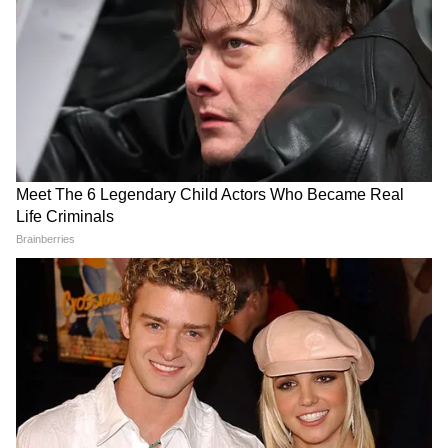
7
7
Image Credit :
Instagram
6. बुची बाबू सना
पेड्डी के डायरेक्टर बुची बाबू सना अपनी मूवी को लेकर
काफी एक्साइटेड हैं। बताया जा रहा है कि इस फिल्म को
बनाने में उन्हें काफी मेहनत की हैं। पेड्डी को डायरेक्ट करने
उन्होंने 30 करोड़ रुपए फीस ली है।
ये भी पढ़ें..
Peddi Trailer: राम चरण की फिल्म पेड्डी
का ट्रेलर कब आएगा और कितने मिनट का होगा?